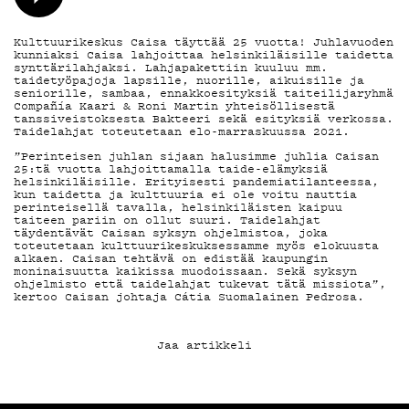
TIETOSUOJA
Kulttuurikeskus Caisa täyttää 25 vuotta! Juhlavuoden
kunniaksi Caisa lahjoittaa helsinkiläisille taidetta
synttärilahjaksi. Lahjapakettiin kuuluu mm.
KIRJAUDU SISÄÄN
taidetyöpajoja lapsille, nuorille, aikuisille ja
seniorille, sambaa, ennakkoesityksiä taiteilijaryhmä
Compañía Kaari & Roni Martin yhteisöllisestä
tanssiveistoksesta Bakteeri sekä esityksiä verkossa.
Taidelahjat toteutetaan elo-marraskuussa 2021.
”Perinteisen juhlan sijaan halusimme juhlia Caisan
25:tä vuotta lahjoittamalla taide-elämyksiä
helsinkiläisille. Erityisesti pandemiatilanteessa,
kun taidetta ja kulttuuria ei ole voitu nauttia
perinteisellä tavalla, helsinkiläisten kaipuu
taiteen pariin on ollut suuri. Taidelahjat
täydentävät Caisan syksyn ohjelmistoa, joka
toteutetaan kulttuurikeskuksessamme myös elokuusta
alkaen. Caisan tehtävä on edistää kaupungin
moninaisuutta kaikissa muodoissaan. Sekä syksyn
ohjelmisto että taidelahjat tukevat tätä missiota”,
kertoo Caisan johtaja Cátia Suomalainen Pedrosa.
Jaa artikkeli