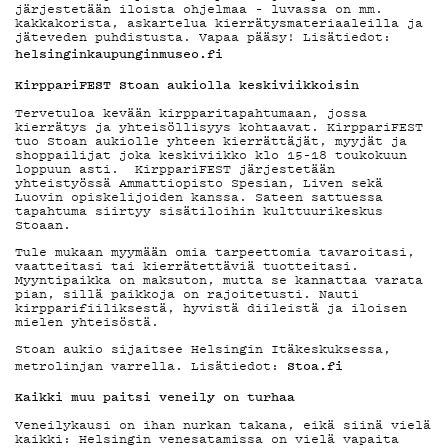
järjestetään iloista ohjelmaa – luvassa on mm.
KIRJAUDU SISÄÄN
kakkakorista, askartelua kierrätysmateriaaleilla ja
jäteveden puhdistusta. Vapaa pääsy! Lisätiedot:
helsinginkaupunginmuseo.fi
KirppariFEST Stoan aukiolla keskiviikkoisin
Tervetuloa kevään kirpparitapahtumaan, jossa
kierrätys ja yhteisöllisyys kohtaavat. KirppariFEST
tuo Stoan aukiolle yhteen kierrättäjät, myyjät ja
shoppailijat joka keskiviikko klo 15–18 toukokuun
loppuun asti. KirppariFEST järjestetään
yhteistyössä Ammattiopisto Spesian, Liven sekä
Luovin opiskelijoiden kanssa. Sateen sattuessa
tapahtuma siirtyy sisätiloihin kulttuurikeskus
Stoaan.
Tule mukaan myymään omia tarpeettomia tavaroitasi,
vaatteitasi tai kierrätettäviä tuotteitasi.
Myyntipaikka on maksuton, mutta se kannattaa varata
pian, sillä paikkoja on rajoitetusti. Nauti
kirpparifiiliksestä, hyvistä diileistä ja iloisen
mielen yhteisöstä.
Stoan aukio sijaitsee Helsingin Itäkeskuksessa,
Stoa.fi
metrolinjan varrella. Lisätiedot:
Kaikki muu paitsi veneily on turhaa
Veneilykausi on ihan nurkan takana, eikä siinä vielä
kaikki: Helsingin venesatamissa on vielä vapaita