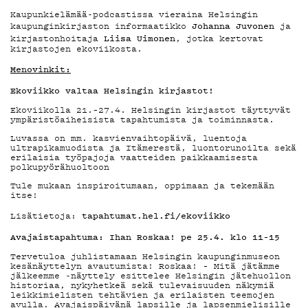
MAINOSTA
Kaupunkielämää-podcastissa vieraina Helsingin
Johanna Juvonen
kaupunginkirjaston informaatikko
ja
Liisa Uimonen
kirjastonhoitaja
, jotka kertovat
kirjastojen ekoviikosta.
YHTEYSTIED
Menovinkit:
Ekoviikko valtaa Helsingin kirjastot!
Ekoviikolla 21.–27.4. Helsingin kirjastot täyttyvät
G LIVELAB
ympäristöaiheisista tapahtumista ja toiminnasta.
Luvassa on mm. kasvienvaihtopäivä, luentoja
ultrapikamuodista ja Itämerestä, luontorunoilta sekä
erilaisia työpajoja vaatteiden paikkaamisesta
polkupyörähuoltoon
YSTÄVÄKLUB
Tule mukaan inspiroitumaan, oppimaan ja tekemään
itse!
tapahtumat.hel.fi/ekoviikko
Lisätietoja:
TIETOSUOJA
Avajaistapahtuma: Ihan Roskaa! pe 25.4. klo 11–15
Tervetuloa juhlistamaan Helsingin kaupunginmuseon
kesänäyttelyn avautumista! Roskaa! – Mitä jätämme
jälkeemme -näyttely esittelee Helsingin jätehuollon
historiaa, nykyhetkeä sekä tulevaisuuden näkymiä
leikkimielisten tehtävien ja erilaisten teemojen
avulla. Avajaispäivänä lapsille ja lapsenmielisille