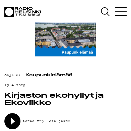
AJANKOHTAI
OHJELMAT
TEKIJÄT
Ohjelma:
Kaupunkielämää
ON-DEMAND
23.4.2025
Kirjaston ekohyllyt ja
Ekoviikko
PODCAST
Lataa MP3
Jaa jakso