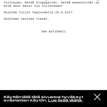
voittajan! Ketkä floppasivat, ketkä menestyivät ja
mitä ensi kausi tuo tullessaan?
KIRJAUDU SISÄÄN
Ohjelma tullut taajuudella 25.5.2017.
Ohjelman tarjoaa Viasat.
Jaa artikkeli
VIESTI
Radio Helsingin aamut
Käyttämällä tätä sivustoa hyväksyt
STUDIOON
evästeiden käytön.
Lue lisää täältä.