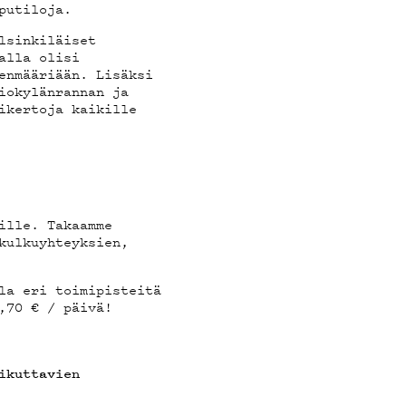
putiloja.
I
lsinkiläiset
alla olisi
enmääriään. Lisäksi
iokylänrannan ja
ikertoja kaikille
A
ille. Takaamme
kulkuyhteyksien,
la eri toimipisteitä
,70 € / päivä!
ikuttavien