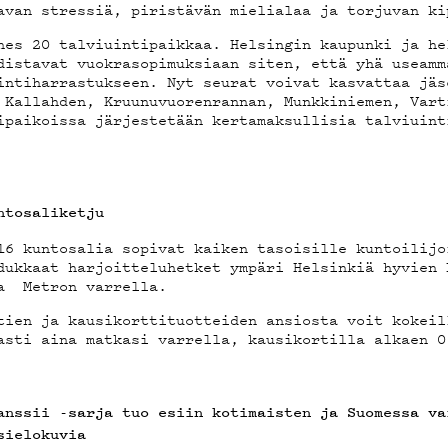
van stressiä, piristävän mielialaa ja torjuvan ki
VÄKLUB
hes 20 talviuintipaikkaa. Helsingin kaupunki ja he
istavat vuokrasopimuksiaan siten, että yhä useamm
ntiharrastukseen. Nyt seurat voivat kasvattaa jäs
Kallahden, Kruunuvuorenrannan, Munkkiniemen, Vart
paikoissa järjestetään kertamaksullisia talviuint
OSUOJ
untosaliketju
16 kuntosalia sopivat kaiken tasoisille kuntoilijo
ukkaat harjoitteluhetket ympäri Helsinkiä hyvien 
ja Metron varrella.
tien ja kausikorttituotteiden ansiosta voit kokeil
sti aina matkasi varrella, kausikortilla alkaen 0
anssii -sarja tuo esiin kotimaisten ja Suomessa va
sielokuvia