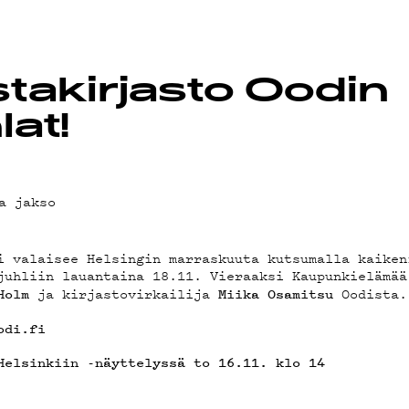
JÄT
EMAND
takirjasto Oodin
lat!
a jakso
AST
i valaisee Helsingin marraskuuta kutsumalla kaiken
juhliin lauantaina 18.11. Vieraaksi Kaupunkielämää
ja kirjastovirkailija
Oodista.
Holm
Miika Osamitsu
odi.fi
Helsinkiin -näyttelyssä to 16.11. klo 14