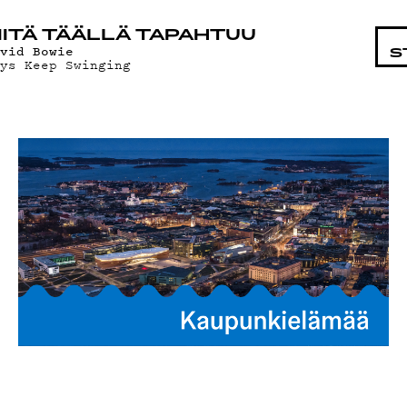
KOHTA
ITÄ TÄÄLLÄ TAPAHTUU
avid Bowie
S
oys Keep Swinging
LMAT