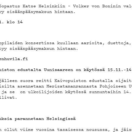
OSTA
öopastus Katse Helsinkiin – Volker von Boninin val
y sisäänpääsymaksun hintaan.
11. klo 14
YSTIE
ppilaiden konsertissa kuullaan aarioita, duettoja,
yy sisäänpääsymaksun hintaan.
enhuvila.fi
uiston edustalta Uunisaareen on käytössä 15.11.–1
jälleen suora reitti Kaivopuiston edustalla sijait
silta asennetaan Merisatamanrannasta Pohjoiseen U
ELAB
 ja se on ulkoilijoiden käytössä sunnuntaihin 14.
llivat.
uksia parannetaan Helsingissä
n ollut viime vuosina tasaisessa nousussa, ja jäis