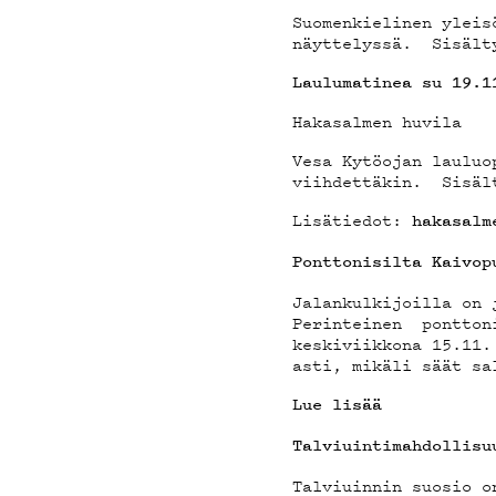
MAIN
Suomenkielinen yleis
näyttelyssä. Sisälty
Laulumatinea su 19.
Hakasalmen huvila
YHTE
Vesa Kytöojan lauluo
viihdettäkin. Sisält
Lisätiedot:
hakasalm
Ponttonisilta Kaivop
Jalankulkijoilla on 
Perinteinen ponttoni
G LIV
keskiviikkona 15.11.
asti, mikäli säät sa
Lue lisää
Talviuintimahdollisu
Talviuinnin suosio o