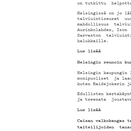
on tutkittu helpotta
YSTÄ
Helsingissä on jo lä
talviuintiseurat uud
mahdollisuus talviui
Aurinkolahden, Ison 
Sarvaston talviuinti
halukkaille.
Lue lisää
TIET
Helsingin rennoin k
Helsingin kaupungin 
monipuoliset ja laad
kuten Raidejokerin 
Edullisten kertakäyn
ja treenata joustava
Lue lisää
Caisan valkokangas t
taiteilijoiden tans