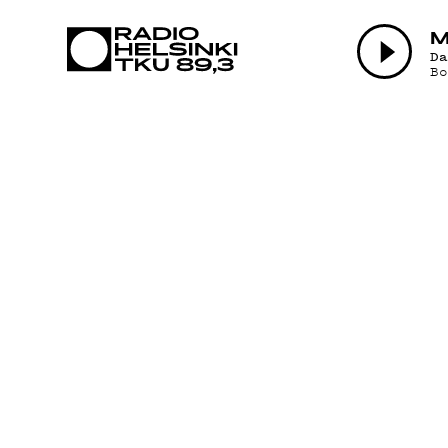
AJAN
M
D
B
OHJE