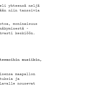
eli yhteensä neljä
dään niin tanssivia
uotoa, moninaisuus
näkymisestä –
hvasti keskiöön.
 teemoihin musiikin,
misensa maapallon
tuksia ja
Lavalle nousevat