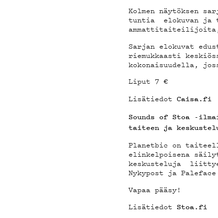
Kolmen näytöksen sar
tuntia elokuvan ja 
ammattitaiteilijoita
Sarjan elokuvat edus
riemukkaasti keskiös
kokonaisuudella, jos
Liput 7 €
Lisätiedot
Caisa.fi
Sounds of Stoa -ilma
taiteen ja keskuste
Planetbic on taiteel
elinkelpoisena säily
keskusteluja liittye
Nykypost ja Paleface
Vapaa pääsy!
Lisätiedot
Stoa.fi