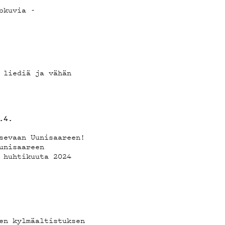
okuvia -
DOT
 liediä ja vähän
4.4.
sevaan Uunisaareen!
unisaareen
 huhtikuuta 2024
en kylmäaltistuksen