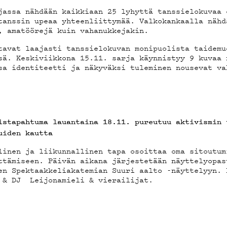
jassa nähdään kaikkiaan 25 lyhyttä tanssielokuvaa 
tanssin upeaa yhteenliittymää. Valkokankaalla näh
, amatöörejä kuin vahanukkejakin.
tavat laajasti tanssielokuvan monipuolista taidem
sä. Keskiviikkona 15.11. sarja käynnistyy 9 kuvaa 
sa identiteetti ja näkyväksi tuleminen nousevat va
istapahtuma lauantaina 18.11. pureutuu aktivismin
luiden kautta
linen ja liikunnallinen tapa osoittaa oma sitoutu
ttämiseen. Päivän aikana järjestetään näyttelyopas
n Spektaakkeliakatemian Suuri aalto -näyttelyyn. 
 & DJ Leijonamieli & vierailijat.