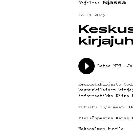
TEKI
Ohjelma:
Njassa
16.11.2023
ON-D
Keskus
kirjajuh
Lataa MP3
Ja
PODC
Keskustakirjasto Ood
kaupunkilaiset kirja
informaatikko
Niina 
Tutustu ohjelmaan:
O
Yleisöopastus Katse 
Hakasalmen huvila