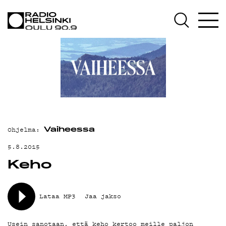
AJANKOHTAISTA
OHJELMAT
TEKIJÄT
ON-DEMAND
PODCAST
MAINOSTA
Ohjelma:
Vaiheessa
YHTEYSTIEDOT
5.8.2015
Keho
G LIVELAB
YSTÄVÄKLUBI
Lataa MP3
Jaa jakso
TIETOSUOJA
Usein sanotaan, että keho kertoo meille paljon