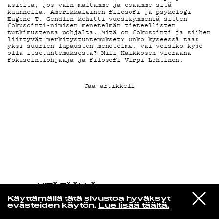
asioita, jos vain maltamme ja osaamme sitä
kuunnella. Amerikkalainen filosofi ja psykologi
Eugene T. Gendlin kehitti vuosikymmeniä sitten
KIRJAUDU SISÄÄN
fokusointi-nimisen menetelmän tieteellisten
tutkimustensa pohjalta. Mitä on fokusointi ja siihen
liittyvät merkitystuntemukset? Onko kyseessä taas
yksi suurien lupausten menetelmä, vai voisiko kyse
olla itsetuntemuksesta? Mili Kaikkosen vieraana
fokusointiohjaaja ja filosofi Virpi Lehtinen.
Jaa artikkeli
MITÄ TÄÄLLÄ
TAPAHTUU
VIESTI
Feist
Käyttämällä tätä sivustoa hyväksyt
STUDIOON
Of Womankind
evästeiden käytön.
Lue lisää täältä.