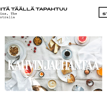
ISTA
ITÄ TÄÄLLÄ TAPAHTUU
hins, The
S
ustralia