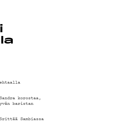
i
la
ehtaalla
Sandra korostaa,
yvän baristan
örittää Sambiassa