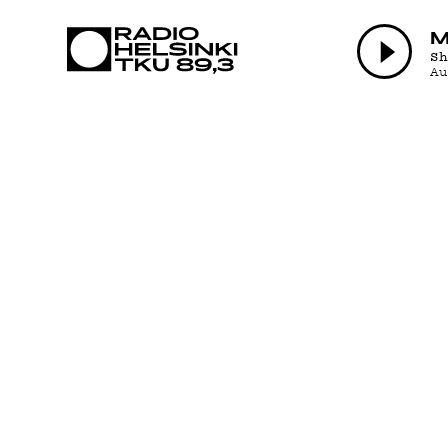
AJANKOHTA
M
S
A
OHJELMAT
TEKIJÄT
ON-DEMAND
PODCAST