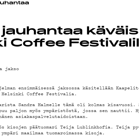
auhantaa
DOT
 jauhantaa käväis
i Coffee Festivalil
I
a jakso
jelman ensimmäisessä jaksossa käsitellään Kaapelit
 Helsinki Coffee Festivalia.
arista Sandra Halmelle tämä oli kolmas kisavuosi. 
puu paljon myös ympäristöstä, jossa sen nauttii. H
hänen asiakaspalvelutaidoistaan.
ös kisojen päätuomari Teija Lublinkhofia. Teija py
 ympäri maailmaa tuomaroimassa kisoja.