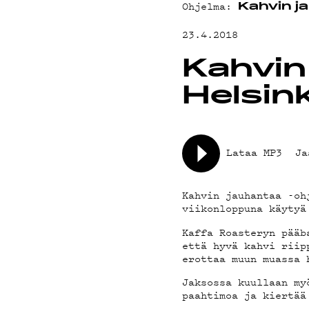
MAINOSTA
Ohjelma:
Kahvin j
YHTEYSTIE
23.4.2018
Kahvin
G LIVELAB
Helsink
YSTÄVÄKLUB
Lataa MP3
Ja
TIETOSUOJA
Kahvin jauhantaa -oh
viikonloppuna käytyä
Kaffa Roasteryn pääb
että hyvä kahvi riip
erottaa muun muassa 
Jaksossa kuullaan my
paahtimoa ja kiertää