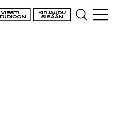
VIESTI
KIRJAUDU
TUDIOON
SISÄÄN