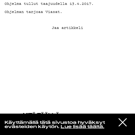
Ohjelma tullut taajuudella 13.4.2017.
Ohjelman tarjoaa Viasat.
KIRJAUDU SISÄÄN
Jaa artikkeli
MITÄ TÄÄLLÄ
TAPAHTUU
VIESTI
Sofia Kourtesis
Käyttämällä tätä sivustoa hyväksyt
STUDIOON
Habla Con Ella
evästeiden käytön.
Lue lisää täältä.