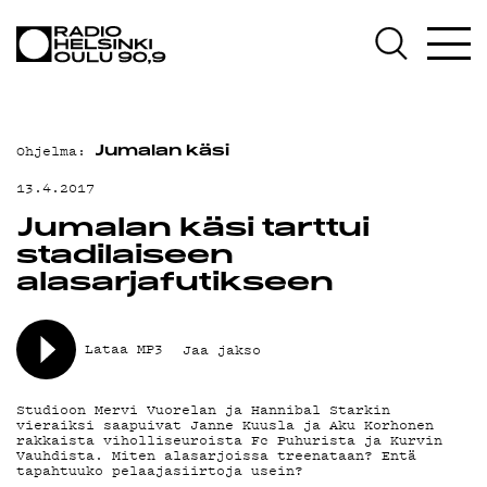
AJANKOHTAISTA
OHJELMAT
TEKIJÄT
Ohjelma:
Jumalan käsi
ON-DEMAND
13.4.2017
PODCAST
Jumalan käsi tarttui
stadilaiseen
MAINOSTA
alasarjafutikseen
YHTEYSTIEDOT
Lataa MP3
Jaa jakso
G LIVELAB
YSTÄVÄKLUBI
Studioon Mervi Vuorelan ja Hannibal Starkin
vieraiksi saapuivat Janne Kuusla ja Aku Korhonen
rakkaista viholliseuroista Fc Puhurista ja Kurvin
TIETOSUOJA
Vauhdista. Miten alasarjoissa treenataan? Entä
tapahtuuko pelaajasiirtoja usein?