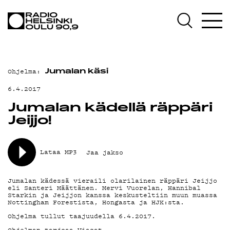
AJANKOHTAISTA
OHJELMAT
TEKIJÄT
Ohjelma:
Jumalan käsi
ON-DEMAND
6.4.2017
PODCAST
Jumalan kädellä räppäri
Jeijjo!
MAINOSTA
YHTEYSTIEDOT
Lataa MP3
Jaa jakso
G LIVELAB
Jumalan kädessä vieraili olarilainen räppäri Jeijjo
eli Santeri Määttänen. Mervi Vuorelan, Hannibal
YSTÄVÄKLUBI
Starkin ja Jeijjon kanssa keskusteltiin muun muassa
Nottingham Forestista, Hongasta ja HJK:sta.
TIETOSUOJA
Ohjelma tullut taajuudella 6.4.2017.
Ohjelman tarjoaa Viasat.