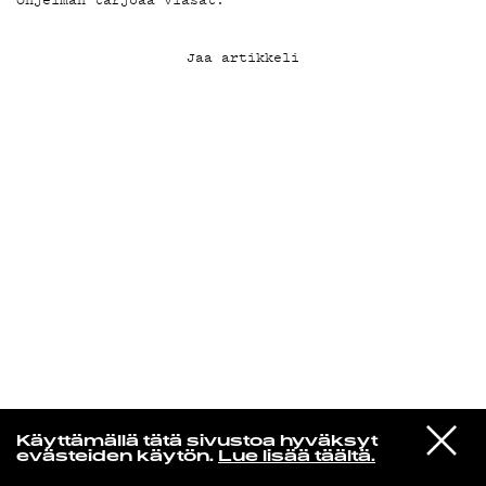
KIRJAUDU SISÄÄN
Jaa artikkeli
Laura Friman
VIESTI
The Cure
Käyttämällä tätä sivustoa hyväksyt
STUDIOON
Lullaby
evästeiden käytön.
Lue lisää täältä.