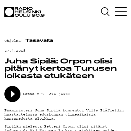
AJANKOHTAISTA
OHJELMAT
TEKIJÄT
Ohjelma:
Tasavalta
ON-DEMAND
27.4.2018
PODCAST
Juha Sipilä: Orpon olisi
pitänyt kertoa Turusen
MAINOSTA
loikasta etukäteen
YHTEYSTIEDOT
Lataa MP3
Jaa jakso
G LIVELAB
YSTÄVÄKLUBI
Pääministeri Juha Sipilä kommentoi Ville Blåfieldin
haastattelussa eduskunnan viimeaikaisia
kansanedustajaloikkia.
TIETOSUOJA
Sipilän mielestä Petteri Orpon olisi pitänyt
informoida Kaj Turusen loikasta etukäteen muiden