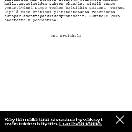
hallituspuolueiden puheenjohtajia. Sipilä sanoo
ymmärtävänsä Sampo Terhon kritiikin asiassa. Terhoa
Sipilä taas kritisoi ylimitoitetusta reaktiosta
KIRJAUDU SISÄÄN
europarlamenttipaikkakompromissiin. Kuuntele koko
haastattelu podcastina.
Jaa artikkeli
Niklas Aaltio
VIESTI
Wednesday
Käyttämällä tätä sivustoa hyväksyt
STUDIOON
Pick Up That Knife
evästeiden käytön.
Lue lisää täältä.