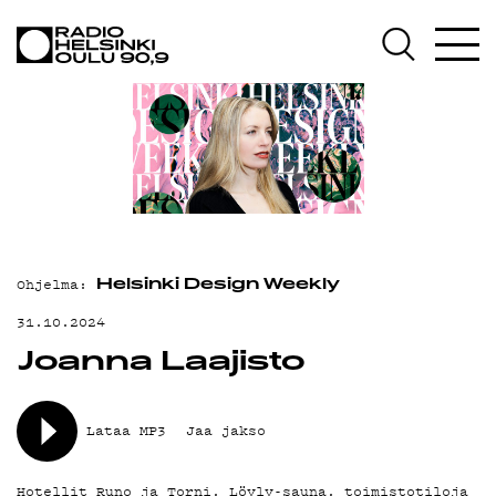
AJANKOHTAISTA
OHJELMAT
TEKIJÄT
ON-DEMAND
PODCAST
MAINOSTA
Ohjelma:
Helsinki Design Weekly
YHTEYSTIEDOT
31.10.2024
Joanna Laajisto
G LIVELAB
YSTÄVÄKLUBI
Lataa MP3
Jaa jakso
TIETOSUOJA
Hotellit Runo ja Torni, Löyly-sauna, toimistotiloja