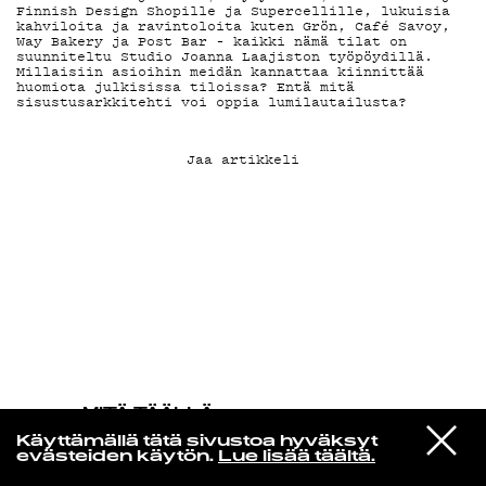
Finnish Design Shopille ja Supercellille, lukuisia
kahviloita ja ravintoloita kuten Grön, Café Savoy,
Way Bakery ja Post Bar – kaikki nämä tilat on
KIRJAUDU SISÄÄN
suunniteltu Studio Joanna Laajiston työpöydillä.
Millaisiin asioihin meidän kannattaa kiinnittää
huomiota julkisissa tiloissa? Entä mitä
sisustusarkkitehti voi oppia lumilautailusta?
Jaa artikkeli
MITÄ TÄÄLLÄ
TAPAHTUU
VIESTI
Efterklang
Käyttämällä tätä sivustoa hyväksyt
STUDIOON
Balancing Stones
evästeiden käytön.
Lue lisää täältä.