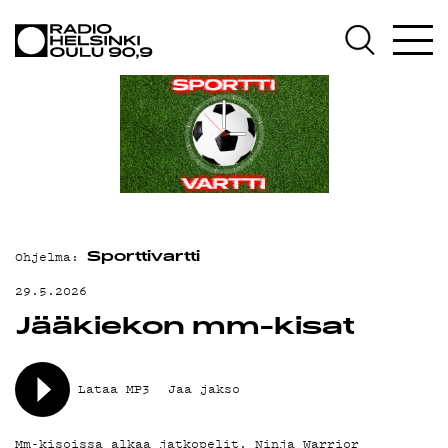
AJANKOHTAISTA
OHJELMAT
TEKIJÄT
ON-DEMAND
PODCAST
MAINOSTA
Ohjelma:
Sporttivartti
YHTEYSTIEDOT
29.5.2026
Jääkiekon mm-kisat
G LIVELAB
YSTÄVÄKLUBI
Lataa MP3
Jaa jakso
TIETOSUOJA
Mm-kisoissa alkaa jatkopelit, Ninja Warrior