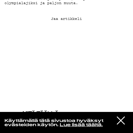
olympialajiksi ja paljon muuta.
KIRJAUDU SISÄÄN
Jaa artikkeli
MITÄ TÄÄLLÄ
TAPAHTUU
VIESTI
Efterklang
Käyttämällä tätä sivustoa hyväksyt
STUDIOON
Animated Heart
evästeiden käytön.
Lue lisää täältä.