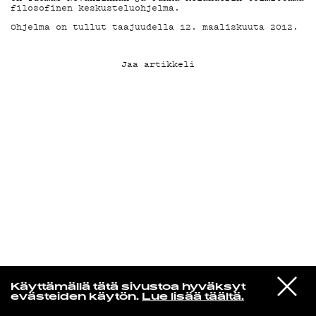
filosofinen keskusteluohjelma.
Ohjelma on tullut taajuudella 12. maaliskuuta 2012.
KIRJAUDU SISÄÄN
Jaa artikkeli
VIESTI
Radio Helsingin aamut
Käyttämällä tätä sivustoa hyväksyt
STUDIOON
evästeiden käytön.
Lue lisää täältä.