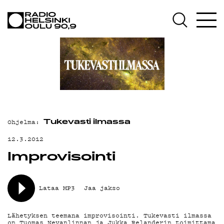
AJANKOHTAISTA
OHJELMAT
TEKIJÄT
ON-DEMAND
PODCAST
Ohjelma:
MAINOSTA
Tukevasti ilmassa
12.3.2012
YHTEYSTIEDOT
Improvisointi
G LIVELAB
YSTÄVÄKLUBI
Lataa MP3
Jaa jakso
TIETOSUOJA
Lähetyksen teemana improvisointi. Tukevasti ilmassa
on Tuomas Nevanlinnan ja Jukka Relanderin toimittama