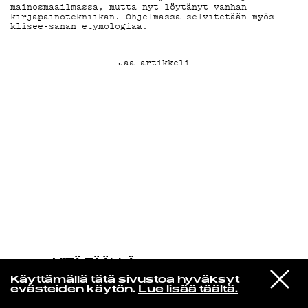
mainosmaailmassa, mutta nyt löytänyt vanhan
kirjapainotekniikan. Ohjelmassa selvitetään myös
klisee-sanan etymologiaa.
KIRJAUDU SISÄÄN
Jaa artikkeli
MITÄ TÄÄLLÄ
TAPAHTUU
VIESTI
Bibi Club
Käyttämällä tätä sivustoa hyväksyt
STUDIOON
La Terre
evästeiden käytön.
Lue lisää täältä.