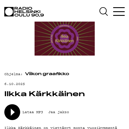
AJANKOHTAISTA
OHJELMAT
TEKIJÄT
ON-DEMAND
PODCAST
MAINOSTA
Ohjelma:
Viikon graafikko
YHTEYSTIEDOT
6.10.2025
Ilkka Kärkkäinen
G LIVELAB
YSTÄVÄKLUBI
Lataa MP3
Jaa jakso
TIETOSUOJA
Ilkka Kärkkäinen on viettänyt monta vuosikymmentä