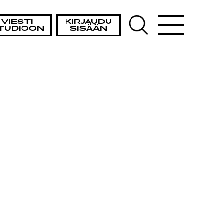
VIESTI
KIRJAUDU
TUDIOON
SISÄÄN