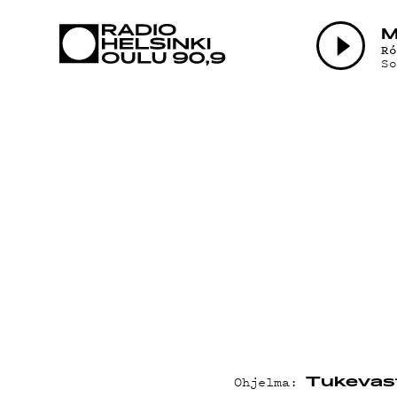
AJANKOHTAI
M
R
S
OHJELMAT
TEKIJÄT
ON-DEMAND
PODCAST
MAINOSTA
Ohjelma:
Tukevast