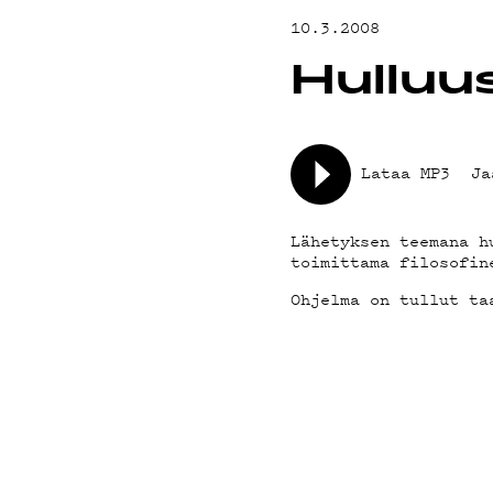
YHTEYSTIED
10.3.2008
Hulluu
G LIVELAB
YSTÄVÄKLUBI
Lataa MP3
Ja
TIETOSUOJA
Lähetyksen teemana h
toimittama filosofin
Ohjelma on tullut ta