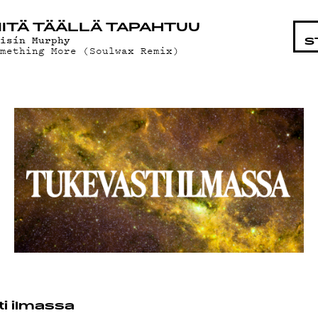
STA
ITÄ TÄÄLLÄ TAPAHTUU
óisín Murphy
S
omething More (Soulwax Remix)
i ilmassa