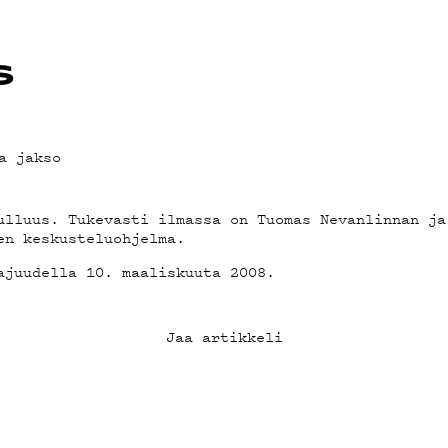
OT
s
a jakso
ulluus. Tukevasti ilmassa on Tuomas Nevanlinnan ja
en keskusteluohjelma.
ajuudella 10. maaliskuuta 2008.
Jaa artikkeli