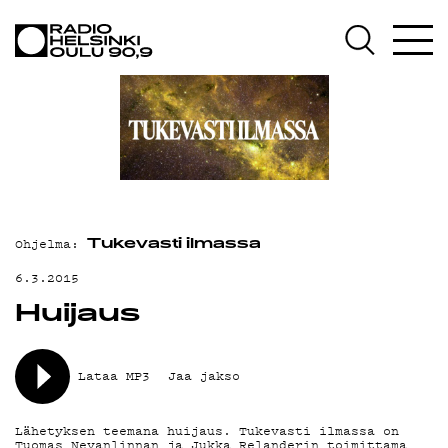
AJANKOHTAISTA
OHJELMAT
TEKIJÄT
ON-DEMAND
PODCAST
Ohjelma:
MAINOSTA
Tukevasti ilmassa
6.3.2015
YHTEYSTIEDOT
Huijaus
G LIVELAB
YSTÄVÄKLUBI
Lataa MP3
Jaa jakso
TIETOSUOJA
Lähetyksen teemana huijaus. Tukevasti ilmassa on
Tuomas Nevanlinnan ja Jukka Relanderin toimittama