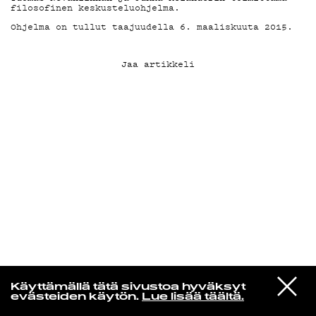
filosofinen keskusteluohjelma.
Ohjelma on tullut taajuudella 6. maaliskuuta 2015.
KIRJAUDU SISÄÄN
Jaa artikkeli
VIESTI
Kuusikielinen taivas
Käyttämällä tätä sivustoa hyväksyt
STUDIOON
evästeiden käytön.
Lue lisää täältä.