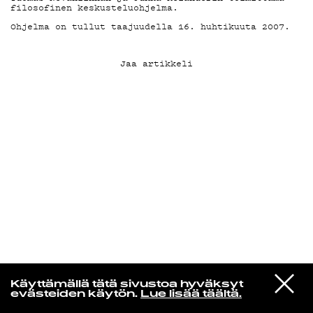
filosofinen keskusteluohjelma.
Ohjelma on tullut taajuudella 16. huhtikuuta 2007.
KIRJAUDU SISÄÄN
Jaa artikkeli
Espresso martini
VIESTI
Sofia Kourtesis
Käyttämällä tätä sivustoa hyväksyt
STUDIOON
Madres
evästeiden käytön.
Lue lisää täältä.