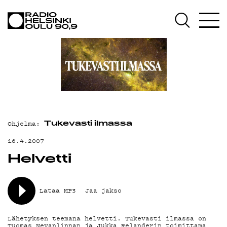
AJANKOHTAISTA
OHJELMAT
TEKIJÄT
ON-DEMAND
PODCAST
Ohjelma:
MAINOSTA
Tukevasti ilmassa
16.4.2007
YHTEYSTIEDOT
Helvetti
G LIVELAB
YSTÄVÄKLUBI
Lataa MP3
Jaa jakso
TIETOSUOJA
Lähetyksen teemana helvetti. Tukevasti ilmassa on
Tuomas Nevanlinnan ja Jukka Relanderin toimittama