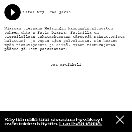
Lataa MP3
Jaa jakso
KIRJAUDU SISÄÄN
Njassan vieraana Helsingin kaupunginvaltuuston
puheenjohtaja Fatim Diarra. Fatimilla on
vierailullaan takataskussaan tärppejä maksuttomista
kulttuuri- ja vapaa-ajan palveluista. Hän kertoo
myös riemuvajeesta ja siitä, miten riemuvajetta
pääsee jälleen paikkaamaan!
Jaa artikkeli
VIESTI
Norpan maailma
Käyttämällä tätä sivustoa hyväksyt
STUDIOON
evästeiden käytön.
Lue lisää täältä.