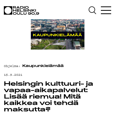
AJANKOHTAISTA
OHJELMAT
TEKIJÄT
ON-DEMAND
PODCAST
MAINOSTA
Ohjelma:
Kaupunkielämää
YHTEYSTIEDOT
15.9.2021
Helsingin kulttuuri- ja
G LIVELAB
vapaa-aikapalvelut:
YSTÄVÄKLUBI
Lisää riemua! Mitä
kaikkea voi tehdä
TIETOSUOJA
maksutta?