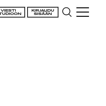
VIESTI
KIRJAUDU
TUDIOON
SISÄÄN