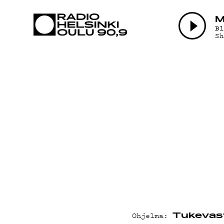
AJANKOHTAI
M
B
S
OHJELMAT
TEKIJÄT
ON-DEMAND
PODCAST
MAINOSTA
Ohjelma:
Tukevast