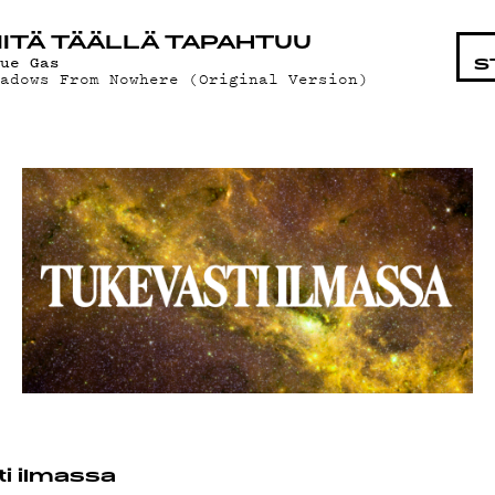
STA
ITÄ TÄÄLLÄ TAPAHTUU
lue Gas
S
hadows From Nowhere (Original Version)
i ilmassa