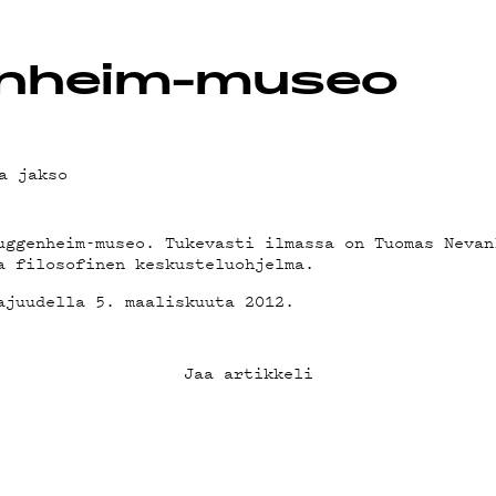
OT
nheim-museo
a jakso
uggenheim-museo. Tukevasti ilmassa on Tuomas Nevan
a filosofinen keskusteluohjelma.
ajuudella 5. maaliskuuta 2012.
Jaa artikkeli