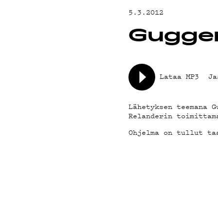
YHTEYSTIED
5.3.2012
Gugge
G LIVELAB
YSTÄVÄKLUBI
Lataa MP3
Ja
TIETOSUOJA
Lähetyksen teemana G
Relanderin toimittam
Ohjelma on tullut ta