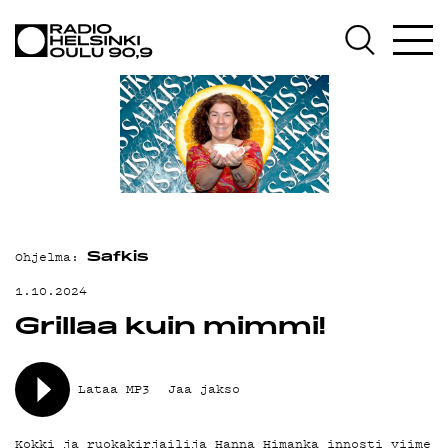
AJANKOHTAISTA
OHJELMAT
TEKIJÄT
ON-DEMAND
PODCAST
MAINOSTA
Ohjelma:
Safkis
YHTEYSTIEDOT
1.10.2024
Grillaa kuin mimmi!
G LIVELAB
YSTÄVÄKLUBI
Lataa MP3
Jaa jakso
TIETOSUOJA
Kokki ja ruokakirjailija Hanna Himanka innosti viime