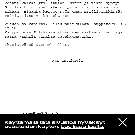
kesänä kaikki grillaamaan. Miten ja miksi syntyi
Grillaa kuin mimmi -heimo ja mitä sillä saatiin
aikaan? Himanka kertoo myös oman grillivinkkinsä.
KIRJAUDU SISÄÄN
Toimittajana Anikó Lehtinen.
Viikon safkaniksi: Silakkamarkkinat Kauppatorilla 6-
12.10.
Kauppatorin Silakkamarkkinoiden vastaava tuottaja
Saara Vanhala vinkkaa tapahtumavinkit!
Yhteistyössä Kaupunkitilat.
Jaa artikkeli
MITÄ TÄÄLLÄ
TAPAHTUU
VIESTI
Manic Street Preachers
Käyttämällä tätä sivustoa hyväksyt
STUDIOON
The Everlasting
evästeiden käytön.
Lue lisää täältä.