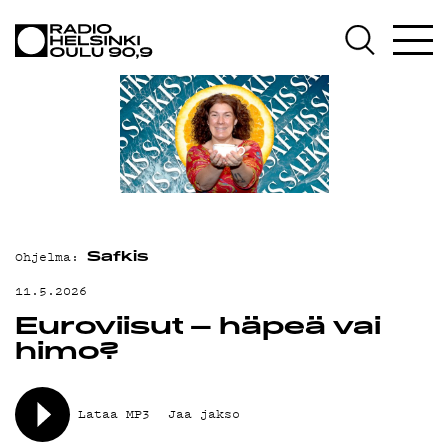
AJANKOHTAISTA
OHJELMAT
TEKIJÄT
ON-DEMAND
PODCAST
MAINOSTA
Ohjelma:
Safkis
YHTEYSTIEDOT
11.5.2026
Euroviisut – häpeä vai
G LIVELAB
himo?
YSTÄVÄKLUBI
TIETOSUOJA
Lataa MP3
Jaa jakso