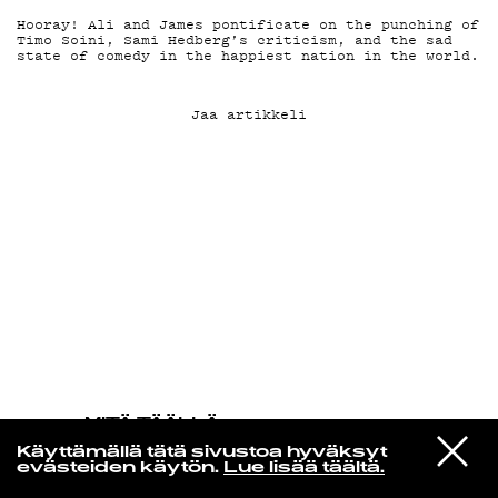
Hooray! Ali and James pontificate on the punching of
Timo Soini, Sami Hedberg’s criticism, and the sad
KIRJAUDU SISÄÄN
state of comedy in the happiest nation in the world.
Jaa artikkeli
MITÄ TÄÄLLÄ
TAPAHTUU
VIESTI
Sofia Kourtesis
Käyttämällä tätä sivustoa hyväksyt
STUDIOON
Habla Con Ella
evästeiden käytön.
Lue lisää täältä.