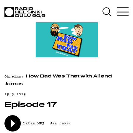
AJANKOHTAISTA
OHJELMAT
TEKIJÄT
ON-DEMAND
PODCAST
MAINOSTA
Ohjelma:
How Bad Was That with Ali and
James
YHTEYSTIEDOT
25.3.2019
G LIVELAB
Episode 17
YSTÄVÄKLUBI
TIETOSUOJA
Lataa MP3
Jaa jakso