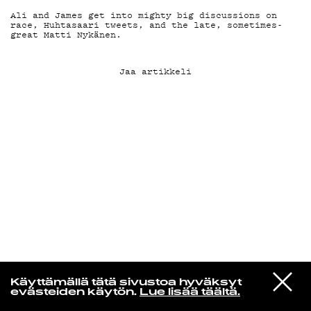
Ali and James get into mighty big discussions on
race, Huhtasaari tweets, and the late, sometimes-
KIRJAUDU SISÄÄN
great Matti Nykänen.
Jaa artikkeli
Yö­mu­siik­kia
VIESTI
Richard Seydou Traoré
Käyttämällä tätä sivustoa hyväksyt
STUDIOON
Katougou
evästeiden käytön.
Lue lisää täältä.