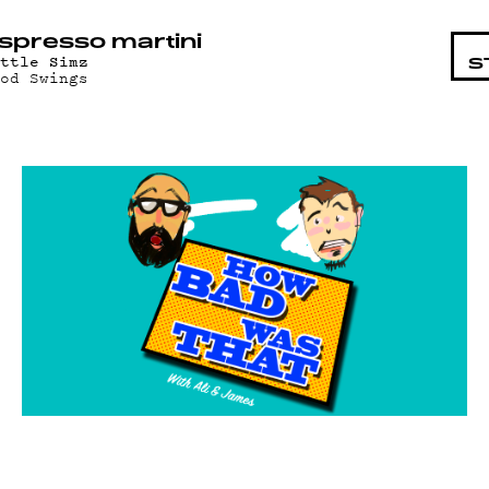
STA
spresso martini
ittle Simz
S
ood Swings