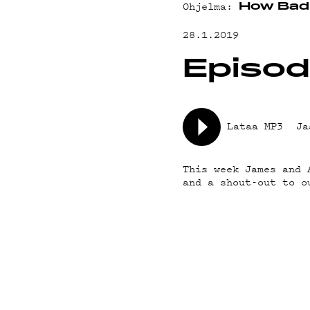
YHTEYSTIED
Ohjelma:
How Bad 
28.1.2019
G LIVELAB
Episod
YSTÄVÄKLUBI
Lataa MP3
Ja
TIETOSUOJA
This week James and 
and a shout-out to o