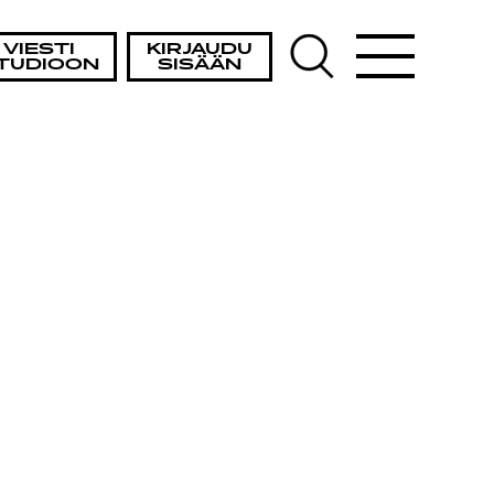
VIESTI
KIRJAUDU
TUDIOON
SISÄÄN