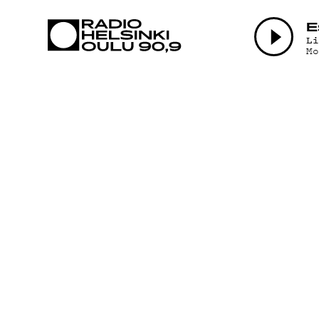
AJANKOHTAI
E
L
M
OHJELMAT
TEKIJÄT
ON-DEMAND
PODCAST
MAINOSTA