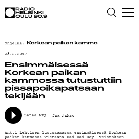
AJANKOHTAISTA
OHJELMAT
TEKIJÄT
Ohjelma:
Korkean paikan kammo
ON-DEMAND
28.2.2017
PODCAST
Ensimmäisessä
Korkean paikan
MAINOSTA
kammossa tutustuttiin
pissapoikapatsaan
YHTEYSTIEDOT
tekijään
G LIVELAB
YSTÄVÄKLUBI
Lataa MP3
Jaa jakso
TIETOSUOJA
Antti Lehtisen luotsaamassa ensimmäisessä Korkean
paikan kammossa vieraana Bad Bad Boy -veistoksen