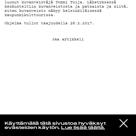
luonut kuvanveistäjä Tommi Toija. Lähetyksessä
keskusteltiin kuvanveistosta ja patsaista ja siitä,
miten kuvanveisto näkyy helsinkiläisessä
KIRJAUDU SISÄÄN
kaupunkikulttuurissa.
Ohjelma tullut taajuudella 28.2.2017.
Jaa artikkeli
MUSAMUSA
VIESTI
Uncle Acid & The Deadbeats
Käyttämällä tätä sivustoa hyväksyt
STUDIOON
Shapes Of Midnight
evästeiden käytön.
Lue lisää täältä.