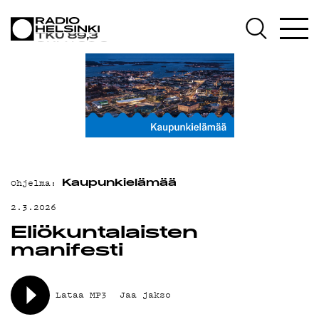
AJANKOHTAIST
OHJELMAT
TEKIJÄT
ON-DEMAND
Ohjelma:
Kaupunkielämää
2.3.2026
PODCAST
Eliökuntalaisten
manifesti
MAINOSTA
Lataa MP3
Jaa jakso