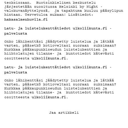
teoksissaan. Ruotsinkielinen keskustelu
järjestetään suositussa Helsinki by Night -
valokuvanäyttelyssä, ja tapahtuma kuuluu pääsylipun
hintaan. Tervetuloa mukaan! Lisätiedot:
hakasalmenhuvila.fi
Latu- ja luistelukenttätiedot ulkoliikunta.fi -
palvelusta
Onko lähikenttäsi jäädytetty luistelua ja lätkää
varten, pääsetkö kotioveltasi suoraan suksimaan?
Kurkkaa pääkaupunkiseudun luistelukenttien ja
hiihtolatujen tilanne- ja kuntotiedot kätevästi
ulkoliikunta.fi
osoitteesta
.
Latu- ja luistelukenttätiedot
ulkoliikunta.fi
-
palvelusta
Onko lähikenttäsi jäädytetty luistelua ja lätkää
varten, pääsetkö kotioveltasi suoraan suksimaan?
Kurkkaa pääkaupunkiseudun luistelukenttien ja
hiihtolatujen tilanne- ja kuntotiedot kätevästi
ulkoliikunta.fi
osoitteesta
.
Jaa artikkeli