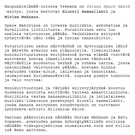
Kaupunkielämää-osiossa teemana on
Caisan Space Habib
YHTEYSTIEDO
Kiureli Sammallahti
-esitys, josta kertovat
ja
Miriam Mekhane
.
Space Habibissa on luvassa musiikkia, akrobatiaa ja
kuvallista ilotulitusta. Futuristinen satu luo
G LIVELAB
unelmia valovuosien päähän. Vauhdikasta esitystä
rytmittävät Lähi-Idän ja Intian tanssibiitit.
Futuristisen sadun näyttämönä on dystooppinen lähiö
ja ääretön avaruus sen yläpuolella. Ilmaisultaan
YSTÄVÄKLUBI
monikulttuurisessa esityksessä kovaa elämää viettävä
autovaras kohtaa ihmeellisen naisen tähdistä.
Näyttämölle muodostuu herkkä ja rohkea tarina, jossa
unelmoidaan valovuosien päähän, koetaan huimia
avaruuden takaa-ajoja, lauletaan ja tanssitaan,
laukaistaan kuolemansäteitä. Lopussa pimeys tuhoutuu
TIETOSUOJA
ja valo voittaa!
Monikulttuurinen ja värikäs esiintyjäryhmä koostuu
Suomessa asuvista esittävän taiteen ammattilaisista.
Musiikista vastaa kansanmusiikkiin ja intialaiseen
musiikki-ilmaisuun perehtynyt Kiureli Sammallahti,
jonka kanssa esityksen soundtrackin on tuottanut
synthwave-artisti Millenium Falck.
KIRJAUDU SISÄÄN
Tarinan päärooleissa nähdään Miriam Mekhane ja Eetu
Sopanen. Avaruuden pahan kyborgipäällikön roolissa
nähdään videoprojektiona suomalaisen rock and rollin
isä Remu Aaltonen.