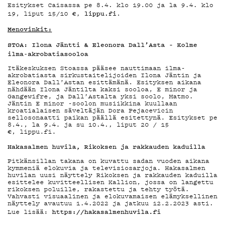
Esitykset Caisassa pe 8.4. klo 19.00 ja la 9.4. klo
lippu.fi
19, liput 15/10 €,
.
Menovinkit:
STOA: Ilona Jäntti & Eleonora Dall’Asta – Kolme
ilma-akrobatiasooloa
Itäkeskuksen Stoassa pääsee nauttimaan ilma-
akrobatiasta sirkustaitelijoiden Ilona Jäntin ja
Eleonora Dall’Astan esittämänä. Esityksen aikana
nähdään Ilona Jäntilta kaksi sooloa, E minor ja
Gangewifre, ja Dall’Astalta yksi soolo, Matmo.
Jäntin E minor -soolon musiikkina kuullaan
kroatialaisen säveltäjän Dora Pejacevicin
sellosonaatti paikan päällä esitettynä. Esitykset pe
8.4., la 9.4. ja su 10.4., liput 20 / 15
€, lippu.fi.
Hakasalmen huvila, Rikoksen ja rakkauden kaduilla
Pitkänsillan takana on kuvattu sadan vuoden aikana
kymmeniä elokuvia ja televisiosarjoja. Hakasalmen
huvilan uusi näyttely Rikoksen ja rakkauden kaduilla
esittelee kuvitteellisen Kallion, jossa on langettu
rikoksen poluille, rakastettu ja tehty työtä.
Vahvasti visuaalinen ja elokuvamaisen elämyksellinen
näyttely avautuu 1.4.2022 ja jatkuu 12.2.2023 asti.
https://hakasalmenhuvila.fi
Lue lisää: