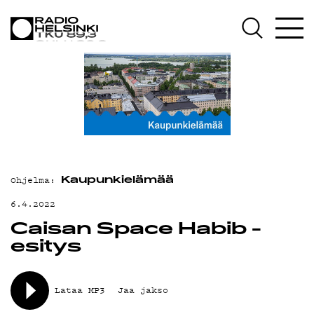
AJANKOHTAIS
OHJELMAT
TEKIJÄT
ON-DEMAND
Ohjelma:
Kaupunkielämää
6.4.2022
Caisan Space Habib -
PODCAST
esitys
MAINOSTA
Lataa MP3
Jaa jakso