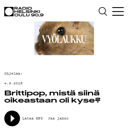
AJANKOHTAISTA
OHJELMAT
TEKIJÄT
ON-DEMAND
PODCAST
MAINOSTA
Ohjelma:
YHTEYSTIEDOT
4.9.2018
Brittipop, mistä siinä
G LIVELAB
oikeastaan oli kyse?
YSTÄVÄKLUBI
TIETOSUOJA
Lataa MP3
Jaa jakso