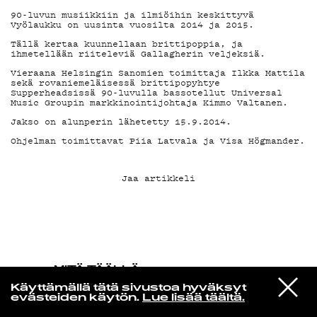
90-luvun musiikkiin ja ilmiöihin keskittyvä
Vyölaukku on uusinta vuosilta 2014 ja 2015.
KIRJAUDU SISÄÄN
Tällä kertaa kuunnellaan brittipoppia, ja
ihmetellään riiteleviä Gallagherin veljeksiä.
Vieraana Helsingin Sanomien toimittaja Ilkka Mattila
sekä rovaniemeläisessä brittipopyhtye
Supperheadsissä 90-luvulla bassotellut Universal
Music Groupin markkinointijohtaja Kimmo Valtanen.
Jakso on alunperin lähetetty 15.9.2014.
Oh­jel­man toi­mit­ta­vat Piia Lat­­va­­la ja Vi­­sa Hög­­man­­der.
Jaa artikkeli
MITÄ TÄÄLLÄ
TAPAHTUU
VIESTI
Andrew Wasylyk
Käyttämällä tätä sivustoa hyväksyt
STUDIOON
Last Sunbeams of Childhood
evästeiden käytön.
Lue lisää täältä.