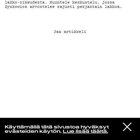
lakko-oikeudesta. Kuuntele keskustelu, jossa
Zyskowicz arvostelee rajusti perjantain lakkoa.
KIRJAUDU SISÄÄN
Jaa artikkeli
VIESTI
Norpan maailma
Käyttämällä tätä sivustoa hyväksyt
STUDIOON
evästeiden käytön.
Lue lisää täältä.