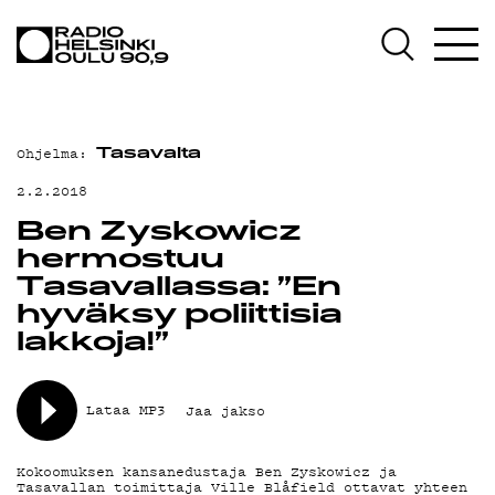
AJANKOHTAISTA
OHJELMAT
TEKIJÄT
Ohjelma:
Tasavalta
ON-DEMAND
2.2.2018
PODCAST
Ben Zyskowicz
hermostuu
MAINOSTA
Tasavallassa: ”En
hyväksy poliittisia
YHTEYSTIEDOT
lakkoja!”
G LIVELAB
YSTÄVÄKLUBI
Lataa MP3
Jaa jakso
TIETOSUOJA
Kokoomuksen kansanedustaja Ben Zyskowicz ja
Tasavallan toimittaja Ville Blåfield ottavat yhteen