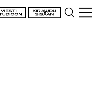
VIESTI
KIRJAUDU
TUDIOON
SISÄÄN