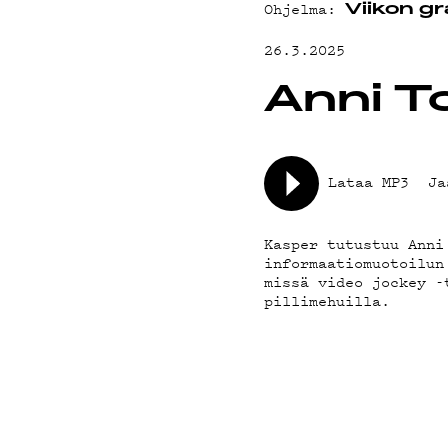
YHTEYSTIED
Ohjelma:
Viikon gr
26.3.2025
G LIVELAB
Anni T
YSTÄVÄKLUBI
Lataa MP3
Ja
TIETOSUOJA
Kasper tutustuu Anni
informaatiomuotoilun
missä video jockey -
pillimehuilla.