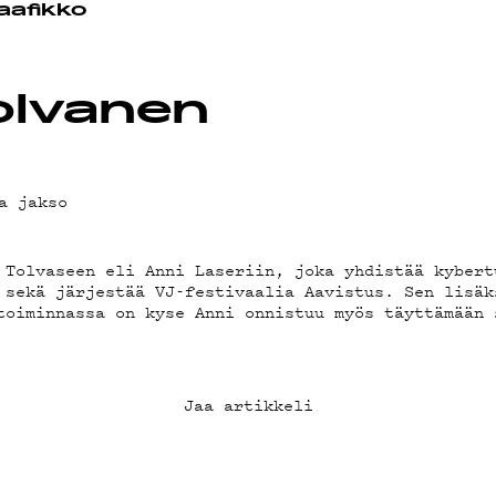
OT
aafikko
olvanen
a jakso
 Tolvaseen eli Anni Laseriin, joka yhdistää kybert
 sekä järjestää VJ-festivaalia Aavistus. Sen lisäk
toiminnassa on kyse Anni onnistuu myös täyttämään 
Jaa artikkeli