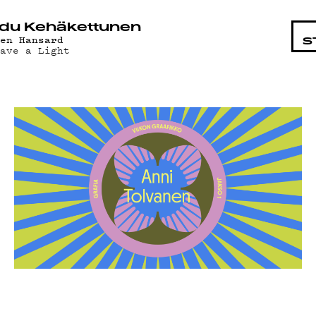
STA
du Kehäkettunen
len Hansard
S
eave a Light