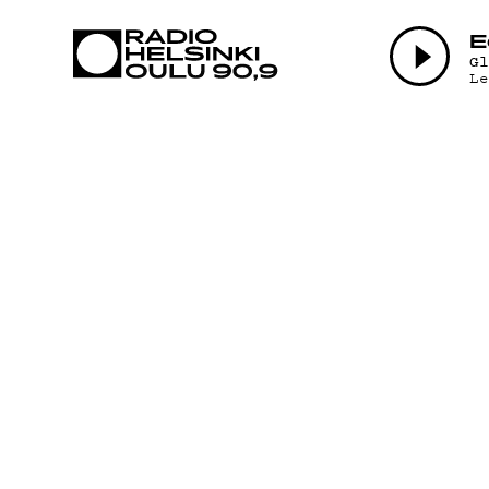
AJANKOHTAI
E
G
L
OHJELMAT
TEKIJÄT
ON-DEMAND
PODCAST
MAINOSTA