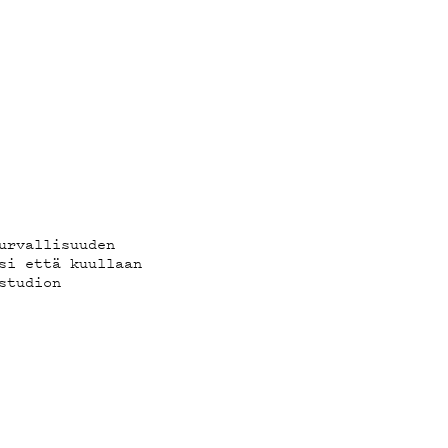
urvallisuuden
si että kuullaan
studion