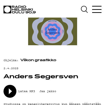
AJANKOHTAISTA
OHJELMAT
TEKIJÄT
ON-DEMAND
PODCAST
MAINOSTA
Ohjelma:
Viikon graafikko
YHTEYSTIEDOT
2.4.2025
Anders Segersven
G LIVELAB
YSTÄVÄKLUBI
Lataa MP3
Jaa jakso
TIETOSUOJA
Studiossa on kananlihavaroitus kun ääneen päästetään