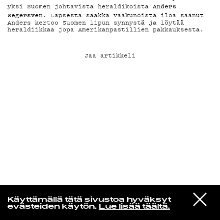
Anders
yksi Suomen johtavista heraldikoista
Segersven
. Lapsesta saakka vaakunoista iloa saanut
KIRJAUDU SISÄÄN
Anders kertoo Suomen lipun synnystä ja löytää
heraldiikkaa jopa Amerikanpastillien pakkauksesta.
Jaa artikkeli
Laura Friman
VIESTI
B-Nice
Käyttämällä tätä sivustoa hyväksyt
STUDIOON
Afternoon
evästeiden käytön.
Lue lisää täältä.