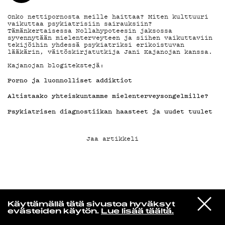
Onko nettipornosta meille haittaa? Miten kulttuuri
KIRJAUDU SISÄÄN
vaikuttaa psykiatrisiin sairauksiin?
Tämänkertaisessa Nollahypoteesin jaksossa
syvennytään mielenterveyteen ja siihen vaikuttaviin
tekijöihin yhdessä psykiatriksi erikoistuvan
lääkärin, väitöskirjatutkija Jani Kajanojan kanssa.
Kajanojan blogitekstejä:
Porno ja luonnolliset addiktiot
Altistaako yhteiskuntamme mielenterveysongelmille?
Psykiatrisen diagnostiikan haasteet ja uudet tuulet
Jaa artikkeli
VIESTI
Norpan maailma
Käyttämällä tätä sivustoa hyväksyt
STUDIOON
evästeiden käytön.
Lue lisää täältä.