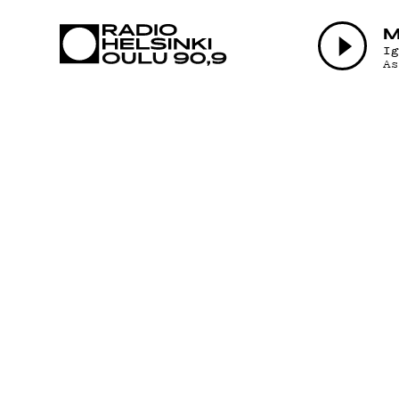
AJANKOHTAI
M
I
A
OHJELMAT
TEKIJÄT
ON-DEMAND
PODCAST
MAINOSTA