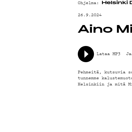
YHTEYSTIED
Ohjelma:
Helsinki
26.9.2024
G LIVELAB
Aino M
YSTÄVÄKLUBI
Lataa MP3
Ja
TIETOSUOJA
Pehmeitä, kutsuvia s
tunnemme kalustemuo
Helsinkiin ja mitä M