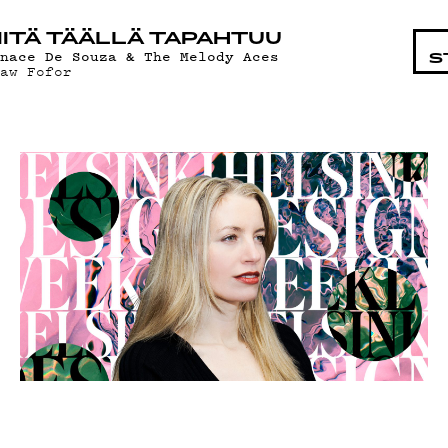
STA
ITÄ TÄÄLLÄ TAPAHTUU
gnace De Souza & The Melody Aces
S
saw Fofor