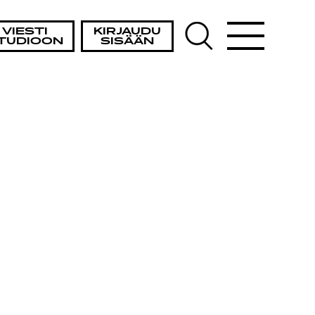
VIESTI
KIRJAUDU
TUDIOON
SISÄÄN