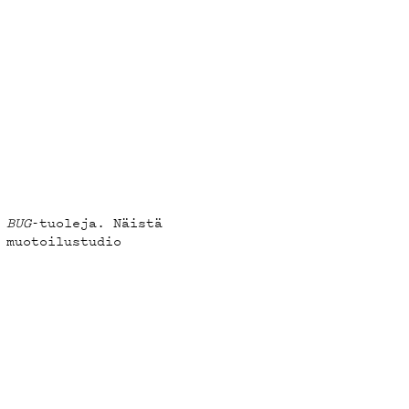
a
BUG
-tuoleja. Näistä
 muotoilustudio