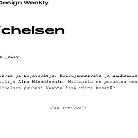
OT
 Design Weekly
ichelsen
a jakso
ohvia ja nojatuoleja. Koivujakkaroita ja nahkaisi
toilija
. Millaista on perustaa oma
Aino
Michelsenin
ichelsen puuhasi Naantalissa viime kesänä?
Jaa artikkeli