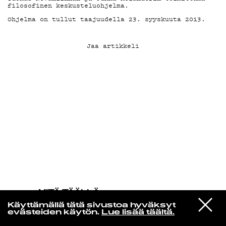
filosofinen keskusteluohjelma.
Ohjelma on tullut taajuudella 23. syyskuuta 2013.
KIRJAUDU SISÄÄN
Jaa artikkeli
MITÄ TÄÄLLÄ
TAPAHTUU
VIESTI
Scott Walker
Käyttämällä tätä sivustoa hyväksyt
STUDIOON
Amsterdam
evästeiden käytön.
Lue lisää täältä.