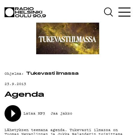
AJANKOHTAISTA
OHJELMAT
TEKIJÄT
ON-DEMAND
PODCAST
Ohjelma:
MAINOSTA
Tukevasti ilmassa
23.9.2013
YHTEYSTIEDOT
Agenda
G LIVELAB
YSTÄVÄKLUBI
Lataa MP3
Jaa jakso
TIETOSUOJA
Lähetyksen teemana agenda. Tukevasti ilmassa on
Tuomas Nevanlinnan ja Jukka Relanderin toimittama