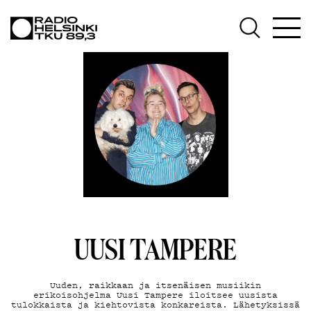
AJANKOHT
OHJELMAT
TEKIJÄT
ON-
UUSI TAMPERE
Uuden, raikkaan ja itsenäisen musiikin
erikoisohjelma Uusi Tampere iloitsee uusista
tulokkaista ja kiehtovista konkareista. Lähetyksissä