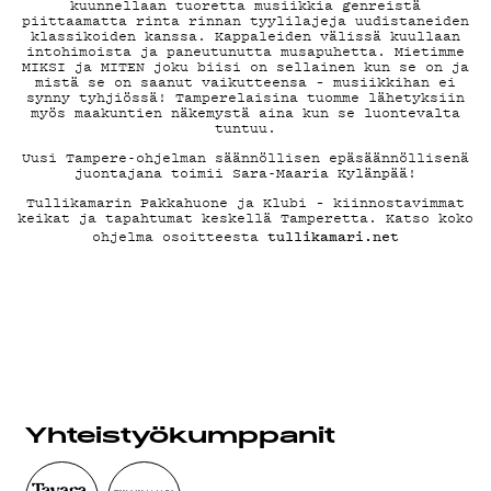
DEMAND
kuunnellaan tuoretta musiikkia genreistä
piittaamatta rinta rinnan tyylilajeja uudistaneiden
klassikoiden kanssa. Kappaleiden välissä kuullaan
intohimoista ja paneutunutta musapuhetta. Mietimme
PODCAST
MIKSI ja MITEN joku biisi on sellainen kun se on ja
mistä se on saanut vaikutteensa – musiikkihan ei
synny tyhjiössä! Tamperelaisina tuomme lähetyksiin
myös maakuntien näkemystä aina kun se luontevalta
tuntuu.
Uusi Tampere-ohjelman säännöllisen epäsäännöllisenä
MAINOSTA
juontajana toimii Sara-Maaria Kylänpää!
Tullikamarin Pakkahuone ja Klubi – kiinnostavimmat
keikat ja tapahtumat keskellä Tamperetta. Katso koko
tullikamari.net
ohjelma osoitteesta
YHTEYSTI
G LIVELAB
Yhteistyö­kumppanit