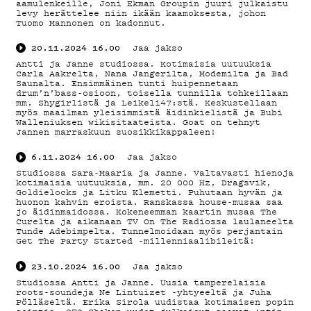
aamulenkeille, Joni Ekman Groupin juuri julkaistu
levy herättelee niin ikään kaamoksesta, johon
Tuomo Mannonen on kadonnut.
20.11.2024
16.00
Jaa jakso
Antti ja Janne studiossa. Kotimaisia uutuuksia
Carla Aakrelta, Nana Jangerilta, Modemilta ja Bad
Saunalta. Ensimmäinen tunti huipennetaan
drum’n’bass-osioon, toisella tunnilla tohkeillaan
mm. Shygirlistä ja Leikeli47:stä. Keskustellaan
myös maailman yleisimmistä äidinkielistä ja Bubi
Walleniuksen wikisitaateista. Goat on tehnyt
Jannen marraskuun suosikkikappaleen!
6.11.2024
16.00
Jaa jakso
Studiossa Sara-Maaria ja Janne. Valtavasti hienoja
kotimaisia uutuuksia, mm. 20 000 Hz, Dragsvik,
Goldielocks ja Litku Klemetti. Puhutaan hyvän ja
huonon kahvin eroista. Ranskassa house-musaa saa
jo äidinmaidossa. Kokeneemman kaartin musaa The
Curelta ja aikanaan TV On The Radiossa laulaneelta
Tunde Adebimpelta. Tunnelmoidaan myös perjantain
Get The Party Started -millenniaalibileitä!
23.10.2024
16.00
Jaa jakso
Studiossa Antti ja Janne. Uusia tamperelaisia
roots-soundeja Ne Lintuizet -yhtyeeltä ja Juha
Pölläseltä. Erika Sirola uudistaa kotimaisen popin