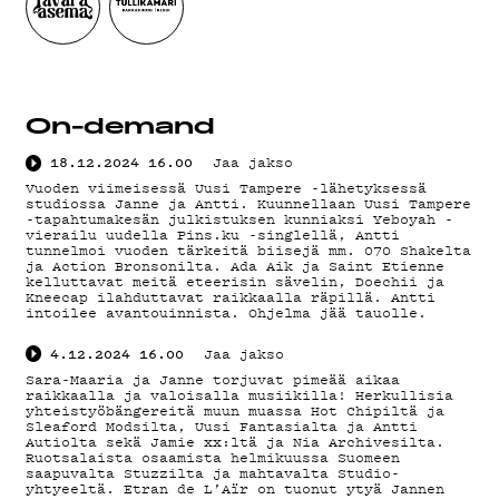
YSTÄVÄKLU
TIETOSUO
On-demand
18.12.2024
16.00
Jaa jakso
Vuoden viimeisessä Uusi Tampere -lähetyksessä
studiossa Janne ja Antti. Kuunnellaan Uusi Tampere
-tapahtumakesän julkistuksen kunniaksi Yeboyah -
vierailu uudella Pins.ku -singlellä, Antti
tunnelmoi vuoden tärkeitä biisejä mm. 070 Shakelta
KIRJAUDU SISÄÄN
ja Action Bronsonilta. Ada Aik ja Saint Etienne
kelluttavat meitä eteerisin sävelin, Doechii ja
Kneecap ilahduttavat raikkaalla räpillä. Antti
intoilee avantouinnista. Ohjelma jää tauolle.
4.12.2024
16.00
Jaa jakso
Sara-Maaria ja Janne torjuvat pimeää aikaa
raikkaalla ja valoisalla musiikilla! Herkullisia
yhteistyöbängereitä muun muassa Hot Chipiltä ja
Sleaford Modsilta, Uusi Fantasialta ja Antti
Autiolta sekä Jamie xx:ltä ja Nia Archivesilta.
Ruotsalaista osaamista helmikuussa Suomeen
saapuvalta Stuzzilta ja mahtavalta Studio-
yhtyeeltä. Etran de L’Aïr on tuonut ytyä Jannen