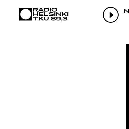
AJAN
N
OHJE