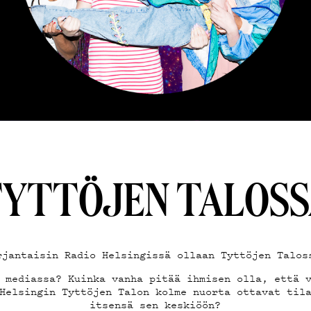
JÄT
EMAND
AST
YTTÖJEN TALOS
rjantaisin Radio Helsingissä ollaan Tyttöjen Talos
 mediassa? Kuinka vanha pitää ihmisen olla, että 
Helsingin Tyttöjen Talon kolme nuorta ottavat til
itsensä sen keskiöön?