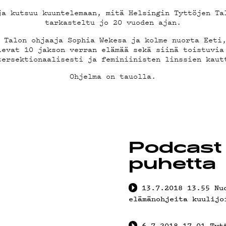
OSTA
ja kutsuu kuuntelemaan, mitä Helsingin Tyttöjen Ta
tarkasteltu jo 20 vuoden ajan.
 Talon ohjaaja Sophia Wekesa ja kolme nuorta Eeti
levat 10 jakson verran elämää sekä siinä toistuvia
tersektionaalisesti ja feminiinisten linssien kaut
YSTIE
Ohjelma on tauolla.
Podcast 
ELAB
puhetta
13.7.2018
13.55
Nu
elämänohjeita kuulijo
6.7.2018
17.01
Tyt