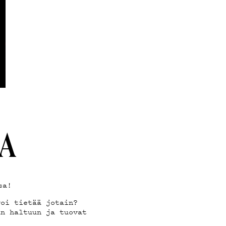
SA
sa!
voi tietää jotain?
an haltuun ja tuovat