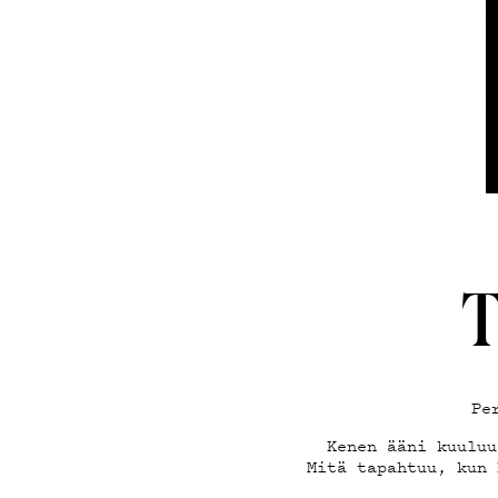
TEKI
ON-D
PODC
T
Pe
Kenen ääni kuuluu
Mitä tapahtuu, kun 