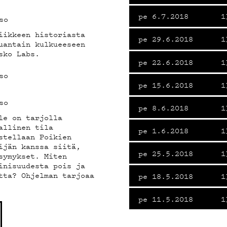
pe 6.7.2018
1
so
iikkeen historiasta
pe 29.6.2018
1
uantain kulkueeseen
sko Labs.
pe 22.6.2018
1
so
pe 15.6.2018
1
so
pe 8.6.2018
1
le on tarjolla
allinen tila
pe 1.6.2018
1
stellaan Poikien
ijän kanssa siitä,
pe 25.5.2018
1
symykset. Miten
inisuudesta pois ja
tta? Ohjelman tarjoaa
pe 18.5.2018
1
pe 11.5.2018
1