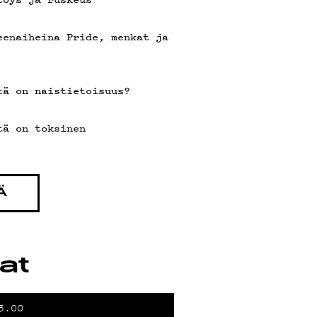
I
eenaiheina Pride, menkat ja
tä on naistietoisuus?
tä on toksinen
A
Ä
tat
3.00