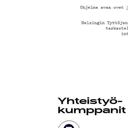
MAIN
Ohjelma avaa ovet 
Helsingin Tyttöjen
tarkaste
in
YHTE
G LIV
Yhteistyö­
kumppanit