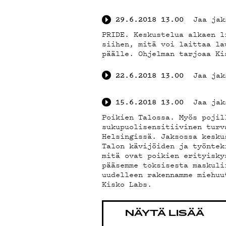
Jaa jak
29.6.2018
13.00
PRIDE. Keskustelua alkaen l
siihen, mitä voi laittaa la
päälle. Ohjelman tarjoaa Ki
Jaa jak
22.6.2018
13.00
Jaa jak
15.6.2018
13.00
Poikien Talossa. Myös pojil
sukupuolisensitiivinen turv
Helsingissä. Jaksossa kesku
Talon kävijöiden ja työntek
mitä ovat poikien erityisky
pääsemme toksisesta maskuli
uudelleen rakennamme miehuu
Kisko Labs.
NÄYTÄ LISÄÄ