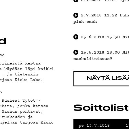
VÄKLUB
2.7.2018
11.22
Puh
pink wash
25.6.2018
15.30
Mi
d
15.6.2018
18.00
Mi
so
OSUOJ
maskuliinisuus?
viimeistä kertaa
a käydään läpi kaikki
 - ja tietenkin
rjoaa Kisko Labs.
NÄYTÄ LISÄ
o
 Ruskeat Tytöt -
ubara, jonka kanssa
Soittolis
 Xishun pohtivat,
 ruskeuden ja
hjelman tarjoaa Kisko
pe 13.7.2018
1