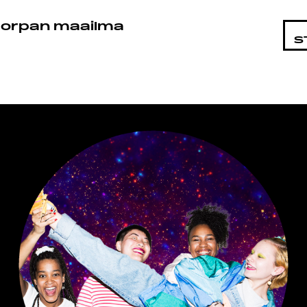
KOHTA
orpan maailma
S
LMAT