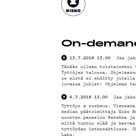
YSTÄ
On-deman
Jaa jak
13.7.2018
13.00
TIET
Tänään ollaan toistaiseksi 
Tyttöjen talossa. Ohjelmass
se mistä ei ehditty jutella
luvassa juhlat! Ohjelman ta
Jaa jaks
6.7.2018
13.00
Tyttöys x ruskeus. Vieraana
median päätoimittaja Koko H
nuorten paneelin Rebekka ja
miltä tuntuu elää ja kasvaa
tyttöyden intersektiossa. O
Labs.