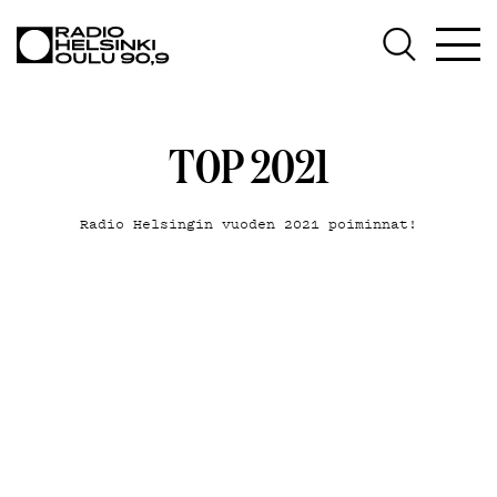
AJANKOHTAISTA
OHJELMAT
TEKIJÄT
TOP 2021
ON-DEMAND
PODCAST
Radio Helsingin vuoden 2021 poiminnat!
MAINOSTA
YHTEYSTIEDOT
G LIVELAB
YSTÄVÄKLUBI
TIETOSUOJA