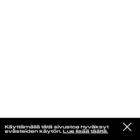
KIRJAUDU SISÄÄN
Radio Helsingin aamut
VIESTI
Gorillaz
Käyttämällä tätä sivustoa hyväksyt
STUDIOON
Désolé (feat. Fatoumata Diawara)
evästeiden käytön.
Lue lisää täältä.