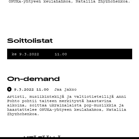
TIETOSUOJA
ONUKA-yhtyeen keulahahmoa, Nataliia Zhyzhchenkoa.
KIRJAUDU SISÄÄN
Soittolistat
ke 9.3.2022
11.00
On-demand
9.3.2022
11.00
Jaa jakso
Artisti, musiikintekijä ja valtiotieteilijä Anni
Pohto pohtii taiteen merkitystä haastavina
aikoina, soittaa ukrainalaista pop-musiikkia ja
haastattelee ONUKA-yhtyeen keulahahmoa, Nataliia
Zhyzhchenkoa.
MITÄ TÄÄLLÄ