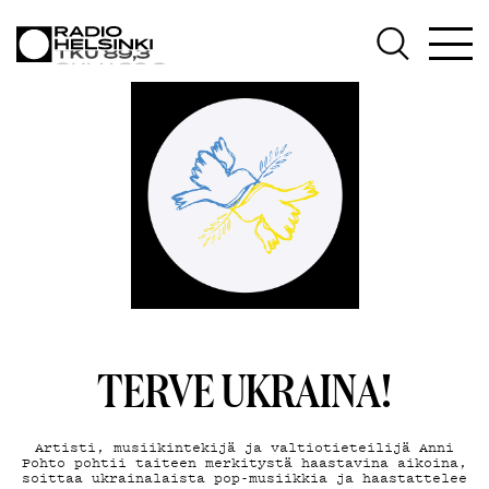
AJANKOHTAISTA
OHJELMAT
TEKIJÄT
ON-DEMAND
PODCAST
MAINOSTA
YHTEYSTIEDOT
TERVE UKRAINA!
G LIVELAB
YSTÄVÄKLUBI
Artisti, musiikintekijä ja valtiotieteilijä Anni
Pohto pohtii taiteen merkitystä haastavina aikoina,
soittaa ukrainalaista pop-musiikkia ja haastattelee