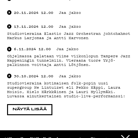
20.11.2024
12.00
Jaa jakso
13.11.2024
12.00
Jaa jakso
Studiovieraina Elastic Jazz Orchestran johtohahmot
Markus Larjomaa ja Antti Karvonen
6.11.2024
12.00
Jaa jakso
Ohjelmassa palataan viime viikonlopun Tampere Jazz
Happeningin tunnelmiin. Vieraana tuore Yrjö-
palkinnon voittaja Antti Lötjönen.
30.10.2024
12.00
Jaa jakso
Studiovieraina kotimaisen folk-popin uusi
supergroup Ne Lintuizet eli Pekko Käppi, Laura
Moisio, Kielo Kärkkäinen ja Lauri Myllymäki.
Luvassa ainutkertainen studio-live-performanssi!
NÄYTÄ LISÄÄ
VIESTI
Niklas Aaltio