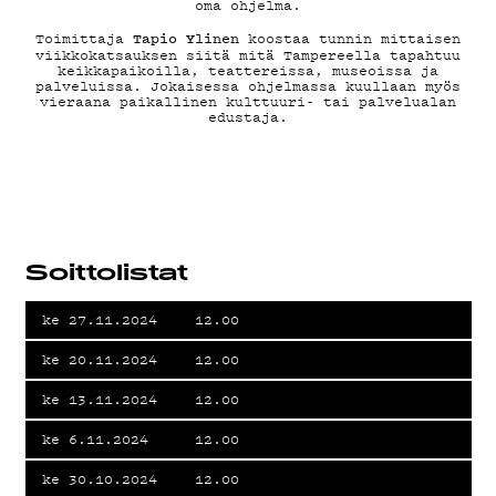
oma ohjelma.
MAINOSTA
Tapio Ylinen
Toimittaja
koostaa tunnin mittaisen
viikkokatsauksen siitä mitä Tampereella tapahtuu
keikkapaikoilla, teattereissa, museoissa ja
palveluissa. Jokaisessa ohjelmassa kuullaan myös
vieraana paikallinen kulttuuri- tai palvelualan
edustaja.
YHTEYSTIE
G LIVELAB
Soittolistat
YSTÄVÄKLUB
ke 27.11.2024
12.00
ke 20.11.2024
12.00
ke 13.11.2024
12.00
TIETOSUOJ
ke 6.11.2024
12.00
ke 30.10.2024
12.00