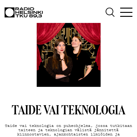
AJANKO
OHJELM
TEKIJÄT
TAIDE VAI TEKNOLOGIA
Taide vai teknologia on puheohjelma, jossa tutkitaan
taiteen ja teknologian välistä jännitettä
kiinnostavien, ajankohtaisten ilmiöiden ja