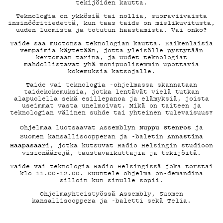
ON-
tekijöiden kautta.
Teknologia on ykkösiä tai nollia, suoraviivaista
insinööritiedettä, kun taas taide on mielikuvitusta,
uuden luomista ja totutun haastamista. Vai onko?
DEMAND
Taide saa muotonsa teknologian kautta. Kaikenlaisia
vempaimia käytetään, jotta yleisölle pystytään
kertomaan tarina, ja uudet teknologiat
mahdollistavat yhä monipuolisemmin upottavia
kokemuksia katsojalle.
Taide vai teknologia -ohjelmassa skannataan
taidekokemuksia, jotka lentävät vielä tutkan
PODCAS
alapuolella sekä esillepanoa ja elämyksiä, joista
useimmat vasta unelmoivat. Mikä on taiteen ja
teknologian välinen suhde tai yhteinen tulevaisuus?
Nuppu Stenros
Ohjelmaa luotsaavat Assemblyn
ja
Annastina
Suomen kansallisoopperan ja -baletin
Haapasaari
, jotka kutsuvat Radio Helsingin studioon
visionäärejä, taustavaikuttajia ja tekijöitä.
MAINOS
Taide vai teknologia Radio Helsingissä joka torstai
klo 11.00-12.00. Kuuntele ohjelma on-demandina
silloin kun sinulle sopii.
Ohjelmayhteistyössä Assembly, Suomen
kansallisooppera ja -baletti sekä Telia.