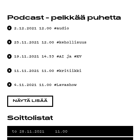
YHTEYS
Podcast - pelkkää puhetta
2.12.2021
12.00
#audio
G
25.11.2021
12.00
#kehollisuus
19.11.2021
14.53
#AI ja #KV
11.11.2021
11.00
#kritiikki
LIVELAB
4.11.2021
11.00
#Lavashow
NÄYTÄ LISÄÄ
YSTÄVÄK
Soittolistat
to 25.11.2021
11.00