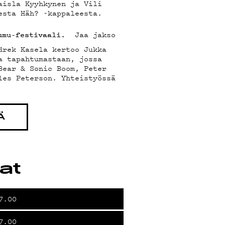
aisla Kyyhkynen ja Vili
esta Häh? -kappaleesta.
Jaa jakso
umu-festivaali.
drek Kasela kertoo Jukka
a tapahtumastaan, jossa
Bear & Sonic Boom, Peter
les Peterson. Yhteistyössä
Ä
tat
7.00
7.00