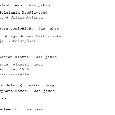
Jaa jakso
alintulampi
LUBI
Helsingin Kesälivessä
tyvä Ullalintulampi.
Jaa jakso
rten toripäivä.
tuottaja Joonas Määttä sekä
ja. Yhteistyössä
Jaa jakso
astian slotti:
joka julkaisi juuri
OJA
esiintyy 17.6.
kkarikeikalla.
io Helsingin viikon levy:
Jaa jakso
ephone Romeo.
meo.
Jaa jakso
ndiradio.