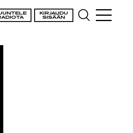
TAIS
UUNTELE
KIRJAUDU
RADIOTA
SISÄÄN
AT