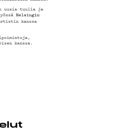
n uusia tuulia ja
styössä
Helsingin
rtistin kanssa
ipoimintoja,
risen kanssa.
A
elut