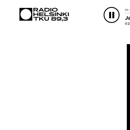
AJA
00
J
0
OHJ