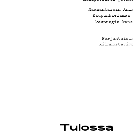
POD
Maanantaisin Ani
Kaupunkielämää
kanss
kaupungin
Perjantaisi
kiinnostavim
MAI
Tulossa