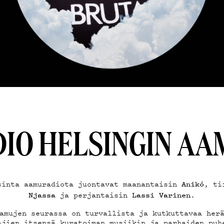
IJÄT
DEMA
IO HELSINGIN A
sinta aamuradiota juontavat maanantaisin
, ti
Anikó
ja perjantaisin
.
Njassa
Lassi Varinen
amujen seurassa on turvallista ja kutkuttavaa her
ajien itsensä kuratoiman musiikin ja parhaiden puh