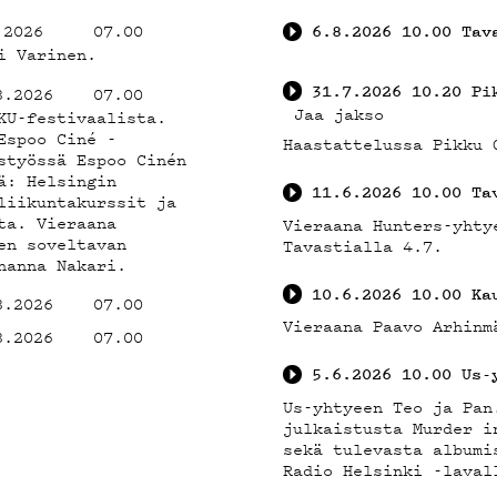
EYST
.2026
07.00
6.8.2026
10.00
Tav
i Varinen.
31.7.2026
10.20
Pi
8.2026
07.00
Jaa jakso
KU-festivaalista.
Espoo Ciné -
Haastattelussa Pikku 
styössä Espoo Cinén
ä: Helsingin
11.6.2026
10.00
Ta
liikuntakurssit ja
ta. Vieraana
Vieraana Hunters-yhty
en soveltavan
Tavastialla 4.7.
hanna Nakari.
IVELA
10.6.2026
10.00
Ka
8.2026
07.00
Vieraana Paavo Arhinm
8.2026
07.00
5.6.2026
10.00
Us-
Us-yhtyeen Teo ja Pan
julkaistusta Murder i
sekä tulevasta albumi
Radio Helsinki -laval