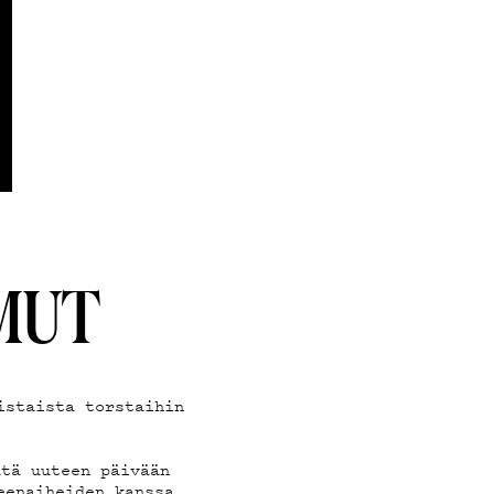
ND
AMUT
istaista torstaihin
ätä uuteen päivään
eenaiheiden kanssa.