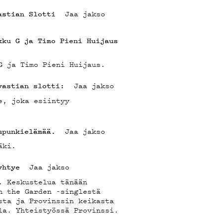
IEDO
Jaa jakso
astian Slotti
kku G ja Timo Pieni Huijaus
G ja Timo Pieni Huijaus.
Jaa jakso
vastian slotti:
e, joka esiintyy
B
Jaa jakso
upunkielämää.
äki.
Jaa jakso
yhtye
. Keskustelua tänään
n the Garden -singlestä
sta ja Provinssin keikasta
la. Yhteistyössä Provinssi.