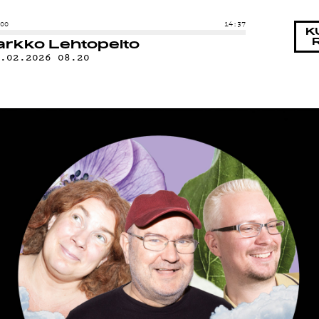
NKOH
:00
14:37
K
arkko Lehtopelto
2.02.2026 08.20
ELM