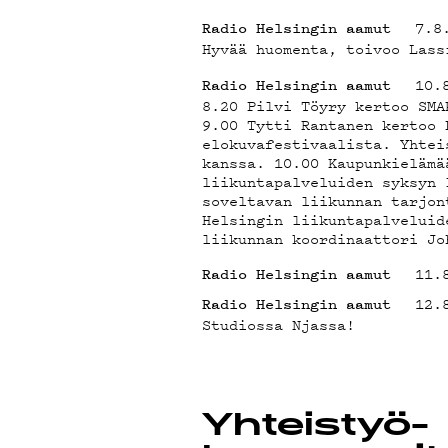
YHT
7.8
Radio Helsingin aamut
Hyvää huomenta, toivoo Lass
10.
Radio Helsingin aamut
8.20 Pilvi Töyry kertoo SMA
9.00 Tytti Rantanen kertoo 
elokuvafestivaalista. Yhtei
kanssa. 10.00 Kaupunkielämä
liikuntapalveluiden syksyn 
soveltavan liikunnan tarjon
Helsingin liikuntapalveluid
liikunnan koordinaattori Jo
G L
11.
Radio Helsingin aamut
12.
Radio Helsingin aamut
Studiossa Njassa!
Yhteistyö­