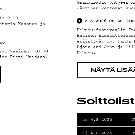
Grandiradio-yhtyeen K
Järvinen kertovat uud
o
lo 9.00
2.6.2026
08.20
Kik
ctoria Kosonen ja
Kikumu-festivaalin In
Hätisen haastatteluss
esiintyvät mm. Panda 
so
Bjorn and John ja Gil
ssi Varinen. 10.00
Kikumu.
imo Pieni Huijaus.
NÄYTÄ LISÄ
Soittolis
ke 5.8.2026
0
ti 4.8.2026
0