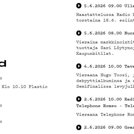
5.6.2026
09.00
Ull
ÄVÄK
Haastattelussa Radio 
torstaina 18.6. esiin
5.6.2026
08.00
Nuo
Vieraina markkinointi
tuottaja Sari Löytyno
Kaupunkitilat.
d
4.6.2026
10.00
Tav
Vieraana Hugo Toosi, 
TOSU
o
debyyttialbuminsa ja 
Semifinalissa levyjul
 Klo 10.10 Plastic
2.6.2026
10.00
Rad
o
Telephone Romeo – Tel
Vieraana Telephone Ro
o
2.6.2026
09.00
Gra