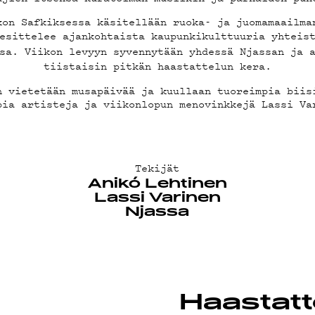
CAST
kon Safkiksessa käsitellään ruoka- ja juomamaailma
 esittelee ajankohtaista kaupunkikulttuuria yhtei
a. Viikon levyyn syvennytään yhdessä Njassan ja a
tiistaisin pitkän haastattelun kera.
n vietetään musapäivää ja kuullaan tuoreimpia biis
pia artisteja ja viikonlopun menovinkkejä Lassi Va
Tekijät
NOST
Anikó Lehtinen
Lassi Varinen
Njassa
Haastatt