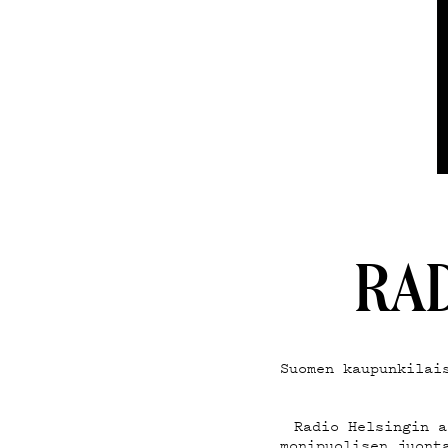
TEK
ON-
RAD
Suomen kaupunkilai
Radio Helsingin a
monipuolisen juont