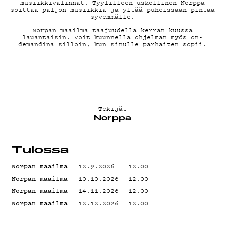
musiikkivalinnat. Tyylilleen uskollinen Norppa
MAINOSTA
soittaa paljon musiikkia ja yltää puheissaan pintaa
syvemmälle.
Norpan maailma taajuudella kerran kuussa
lauantaisin. Voit kuunnella ohjelman myös on-
demandina silloin, kun sinulle parhaiten sopii.
YHTEYSTIE
G LIVELAB
Tekijät
Norppa
YSTÄVÄKLUB
Tulossa
Norpan maailma
12.9.2026
12.00
TIETOSUOJA
Norpan maailma
10.10.2026
12.00
Norpan maailma
14.11.2026
12.00
Norpan maailma
12.12.2026
12.00