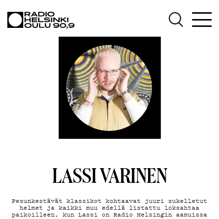
AJANKOHTAISTA
OHJELMAT
TEKIJÄT
ON-DEMAND
PODCAST
MAINOSTA
YHTEYSTIEDOT
G LIVELAB
LASSI VARINEN
YSTÄVÄKLUBI
Pesunkestävät klassikot kohtaavat juuri sukelletut
TIETOSUOJA
helmet ja kaikki muu edellä listattu loksahtaa
paikoilleen, kun Lassi on Radio Helsingin aamuissa