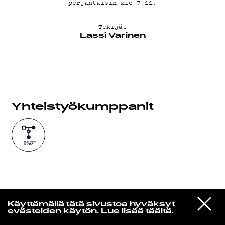
perjantaisin klo 7–11.
KIRJAUDU SISÄÄN
Tekijät
Lassi Varinen
Yhteistyö­kumppanit
Edu Kehäkettunen
VIESTI
Glen Hansard
Käyttämällä tätä sivustoa hyväksyt
STUDIOON
Leave a Light
evästeiden käytön.
Lue lisää täältä.