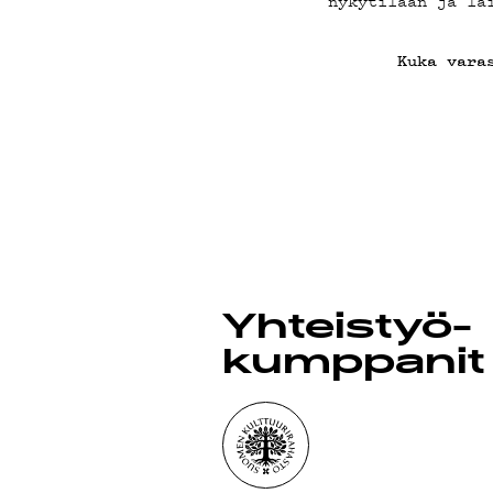
MAIN
nykytilaan ja la
Kuka vara
YHTE
Yhteistyö­
kumppanit