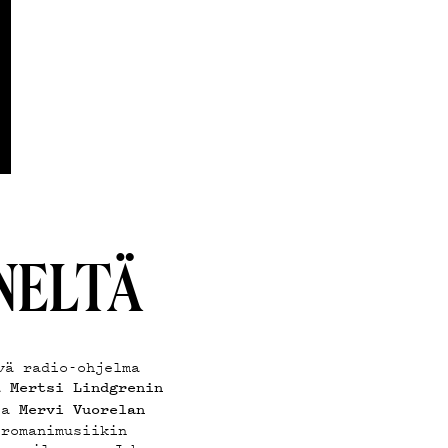
NELTÄ
vä radio-ohjelma
jä
Mertsi Lindgrenin
ija
Mervi Vuorelan
 romanimusiikin