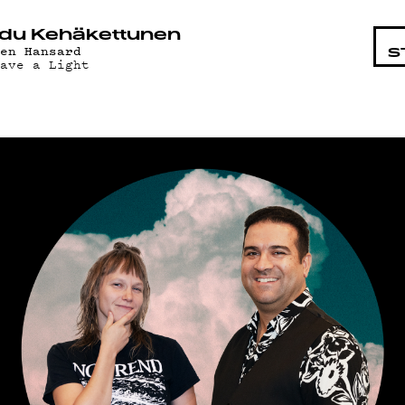
KOHTA
du Kehäkettunen
len Hansard
S
eave a Light
LMAT