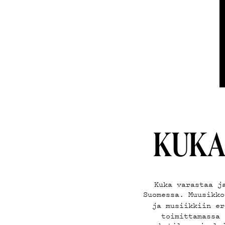
TEKI
ON-D
KUKA
PODC
Kuka varastaa j
Suomessa. Muusikk
ja musiikkiin e
toimittamassa 