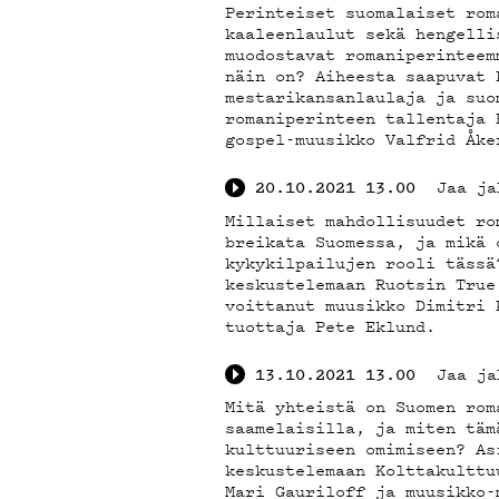
Perinteiset suomalaiset rom
kaaleenlaulut sekä hengelli
muodostavat romaniperinteem
näin on? Aiheesta saapuvat 
mestarikansanlaulaja ja suo
romaniperinteen tallentaja 
gospel-muusikko Valfrid Åke
Jaa ja
20.10.2021
13.00
Millaiset mahdollisuudet ro
breikata Suomessa, ja mikä 
kykykilpailujen rooli tässä
keskustelemaan Ruotsin True
voittanut muusikko Dimitri 
tuottaja Pete Eklund.
Jaa ja
13.10.2021
13.00
Mitä yhteistä on Suomen rom
saamelaisilla, ja miten täm
kulttuuriseen omimiseen? As
keskustelemaan Kolttakulttu
Mari Gauriloff ja muusikko-