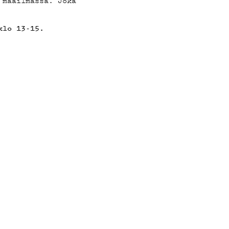
 maailmassa. Joka
klo 13-15.
DOT