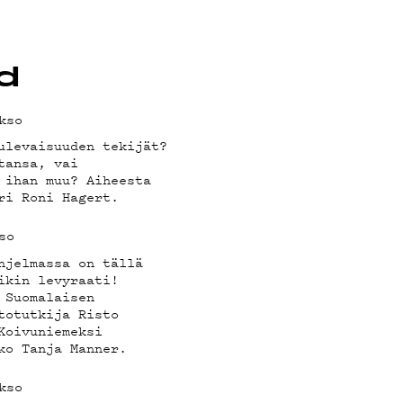
VELAB
VÄKLU
d
kso
ulevaisuuden tekijät?
tansa, vai
 ihan muu? Aiheesta
ri Roni Hagert.
OSUOJ
so
hjelmassa on tällä
ikin levyraati!
 Suomalaisen
totutkija Risto
Koivuniemeksi
ko Tanja Manner.
kso