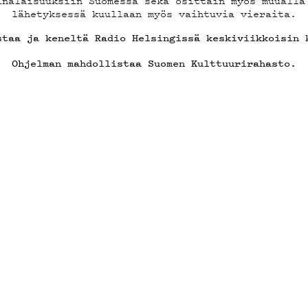
OSTA
inalaisuuksiin Suomessa sekä osittain myös muualla
lähetyksessä kuullaan myös vaihtuvia vieraita.
staa ja keneltä Radio Helsingissä keskiviikkoisin 
Ohjelman mahdollistaa
Suomen Kulttuurirahasto
.
YSTIE