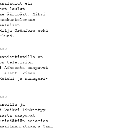
anilaulut eli
set laulut
me ääripäät. Miksi
keskustelemaan
malaisen
Hilja Grönfors sekä
rlund.
kso
maniartistilla on
on television
? Aiheesta saapuvat
 Talent -kisan
Keiski ja manageri-
kso
aneilla ja
ä kaikki linkittyy
iasta saapuvat
urisäätiön asiamies
maailmanmatkaaja Sami