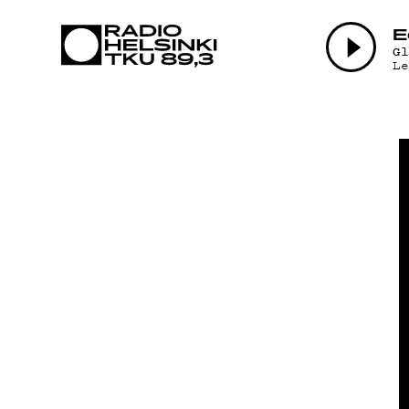
AJAN
E
G
L
OHJE