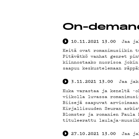
G LI
YSTÄ
On-deman
Jaa ja
10.11.2021
13.00
Keitä ovat romanimusiikin t
Pitävätkö vanhat genret pin
kiinnostaako nuorisoa jokin
saapuu keskustelemaan räppä
TIET
Jaa jak
3.11.2021
13.00
Kuka varastaa ja keneltä -o
viikolla luvassa romanimusi
Biisejä saapuvat arvioimaan
Kirjallisuuden Seuran arkis
Blomster ja romanien Paula 
tituleerattu laulaja-muusik
Jaa ja
27.10.2021
13.00