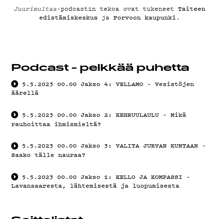
YHTEYS
Taiteen
Juurimultaa
-podcastin tekoa ovat tukeneet
edistämiskeskus
Porvoon kaupunki
ja
.
G
Podcast - pelkkää puhetta
5.5.2023
00.00
Jakso 4: VELLAMO – Vesistöjen
äärellä
LIVELAB
5.5.2023
00.00
Jakso 2: KEHRUULAULU – Mikä
rauhoittaa ihmismieltä?
5.5.2023
00.00
Jakso 3: VALITA JURVAN KUNTAAN –
Saako tälle nauraa?
YSTÄVÄK
5.5.2023
00.00
Jakso 1: KELLO JA KOMPASSI –
Lavansaaresta, lähtemisestä ja luopumisesta