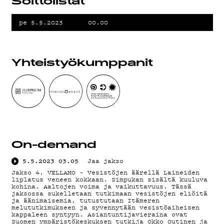
Soittolistat
TIETOS
pe 5.5.2023
00.00
Yhteistyö­kumppanit
KIRJAUDU SISÄÄN
On-demand
5.5.2023
03.05
Jaa jakso
Jakso 4. VELLAMO – Vesistöjen äärellä Laineiden
liplatus veneen kokkaan. Simpukan sisältä kuuluva
kohina. Aaltojen voima ja vaikuttavuus. Tässä
jaksossa sukelletaan tutkimaan vesistöjen eliöitä
ja äänimaisemia, tutustutaan Itämeren
melututkimukseen ja syvennytään vesistöaiheisen
kappaleen syntyyn. Asiantuntijavieraina ovat
Suomen ympäristökeskuksen tutkija Okko Outinen ja