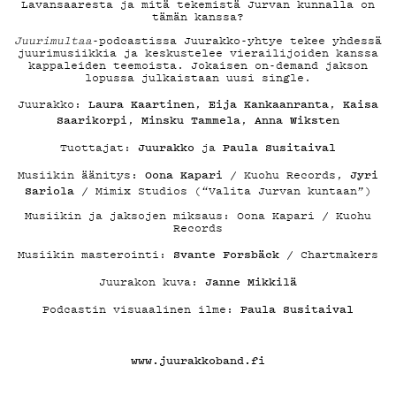
ON-
Lavansaaresta ja mitä tekemistä Jurvan kunnalla on
tämän kanssa?
Juurimultaa
-podcastissa Juurakko-yhtye tekee yhdessä
DEMAND
juurimusiikkia ja keskustelee vierailijoiden kanssa
kappaleiden teemoista. Jokaisen on-demand jakson
lopussa julkaistaan uusi single.
Laura Kaartinen
Eija Kankaanranta
Kaisa
Juurakko:
,
,
Saarikorpi
Minsku Tammela
Anna Wiksten
,
,
Juurakko
Paula Susitaival
Tuottajat:
ja
PODCAS
Oona Kapari
Jyri
Musiikin äänitys:
/ Kuohu Records,
Sariola
/ Mimix Studios (“Valita Jurvan kuntaan”)
Musiikin ja jaksojen miksaus: Oona Kapari / Kuohu
Records
Svante Forsbäck
Musiikin masterointi:
/ Chartmakers
MAINOS
Janne Mikkilä
Juurakon kuva:
Paula Susitaival
Podcastin visuaalinen ilme:
www.juurakkoband.fi