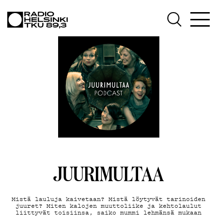
AJANKO
OHJELM
TEKIJÄT
JUURIMULTAA
Mistä lauluja kaivetaan? Mistä löytyvät tarinoiden
juuret? Miten kalojen muuttoliike ja kehtolaulut
liittyvät toisiinsa, saiko mummi lehmänsä mukaan