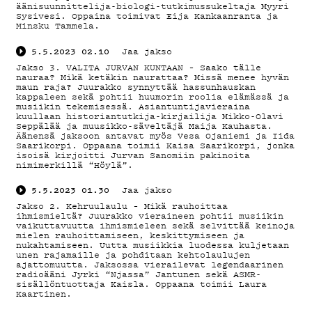
äänisuunnittelija-biologi-tutkimussukeltaja Myyri
Sysivesi. Oppaina toimivat Eija Kankaanranta ja
Minsku Tammela.
5.5.2023
02.10
Jaa jakso
Jakso 3. VALITA JURVAN KUNTAAN – Saako tälle
nauraa? Mikä ketäkin naurattaa? Missä menee hyvän
maun raja? Juurakko synnyttää hassunhauskan
kappaleen sekä pohtii huumorin roolia elämässä ja
musiikin tekemisessä. Asiantuntijavieraina
kuullaan historiantutkija-kirjailija Mikko-Olavi
Seppälää ja muusikko-säveltäjä Maija Kauhasta.
Äänensä jaksoon antavat myös Vesa Ojaniemi ja Iida
Saarikorpi. Oppaana toimii Kaisa Saarikorpi, jonka
isoisä kirjoitti Jurvan Sanomiin pakinoita
nimimerkillä “Höylä”.
5.5.2023
01.30
Jaa jakso
Jakso 2. Kehruulaulu – Mikä rauhoittaa
ihmismieltä? Juurakko vieraineen pohtii musiikin
vaikuttavuutta ihmismieleen sekä selvittää keinoja
mielen rauhoittamiseen, keskittymiseen ja
nukahtamiseen. Uutta musiikkia luodessa kuljetaan
unen rajamaille ja pohditaan kehtolaulujen
ajattomuutta. Jaksossa vierailevat legendaarinen
radioääni Jyrki “Njassa” Jantunen sekä ASMR-
sisällöntuottaja Kaisla. Oppaana toimii Laura
Kaartinen.