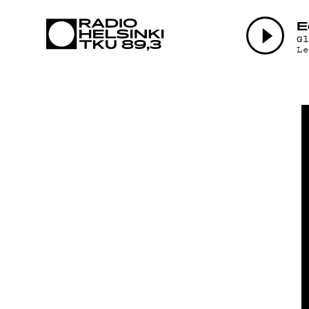
AJAN
E
G
L
OHJE
TEKI