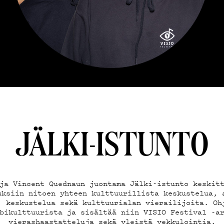
EMAND
AST
JÄLKI-ISTUNTO
ja Vincent Quednaun juontama Jälki-istunto keskit
uksiin nitoen yhteen kulttuurillista keskustelua, 
, keskustelua sekä kulttuurialan vierailijoita. Oh
bikulttuurista ja sisältää niin VISIO Festival -a
vierashaastatteluja sekä yleistä vekkulointia.