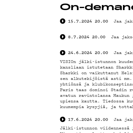
YSTÄ
On-deman
Jaa jak
15.7.2024
20.00
Jaa jaks
8.7.2024
20.00
TIET
Jaa jak
24.6.2024
20.00
VISIOn jälki-istunnon kuude
kansliaan istutetaan Sharkk
Sharkki on vaikuttanut Hels
sen alkutekijöistä asti mm.
yhtiönsä ja klubikonseptins
Paris taas dominoi Stadin r
avatun ravintolansa Maukun 
upiensa kautta. Tiedossa ku
kuumempia kysyjiä, ja totta
Jaa jak
17.6.2024
20.00
Jälki-istunnon viidennessä 