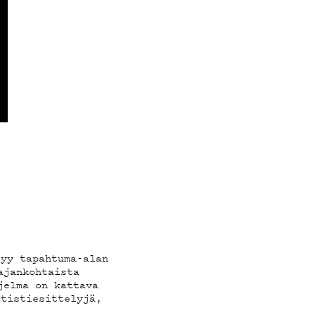
tyy tapahtuma-alan
ajankohtaista
jelma on kattava
rtistiesittelyjä,