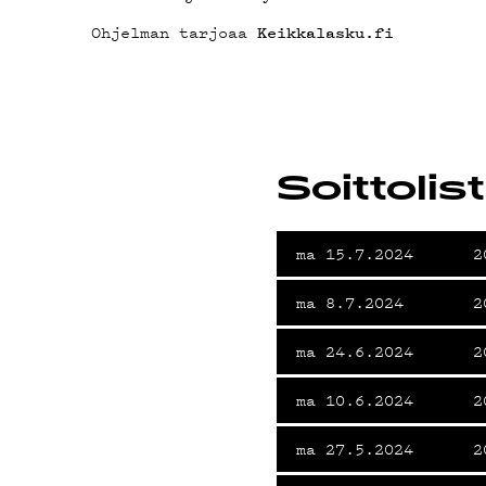
OSTA
Ohjelman tarjoaa
Keikkalasku.fi
YSTIE
Soittolis
ma 15.7.2024
2
ELAB
ma 8.7.2024
2
ma 24.6.2024
2
ma 10.6.2024
2
ma 27.5.2024
2