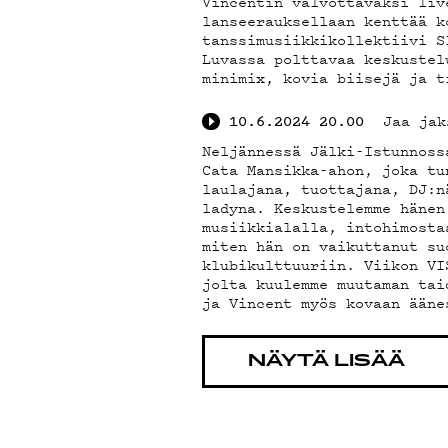
Vincentin valvottavaksi liv
lanseerauksellaan kenttää k
tanssimusiikkikollektiivi S
Luvassa polttavaa keskustel
minimix, kovia biisejä ja t
Jaa jak
10.6.2024
20.00
Neljännessä Jälki-Istunnoss
Cata Mansikka-ahon, joka tu
laulajana, tuottajana, DJ:n
ladyna. Keskustelemme hänen
musiikkialalla, intohimosta
miten hän on vaikuttanut su
klubikulttuuriin. Viikon VI
jolta kuulemme muutaman tai
ja Vincent myös kovaan ääne
NÄYTÄ LISÄÄ