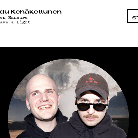
KOHTA
du Kehäkettunen
len Hansard
S
eave a Light
LMAT
JÄT