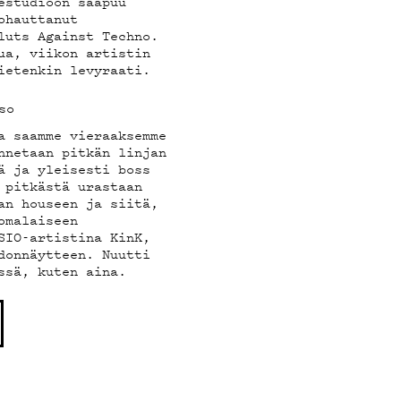
estudioon saapuu
ohauttanut
luts Against Techno.
ua, viikon artistin
ietenkin levyraati.
so
a saamme vieraaksemme
nnetaan pitkän linjan
ä ja yleisesti boss
 pitkästä urastaan
an houseen ja siitä,
omalaiseen
SIO-artistina KinK,
donnäytteen. Nuutti
ssä, kuten aina.