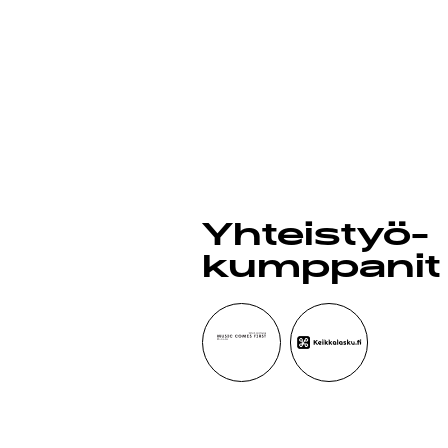
MAIN
YHTE
Yhteistyö­
kumppanit
G LIV