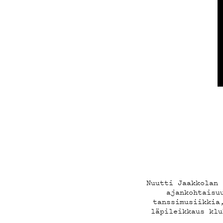
ON-D
PODC
Nuutti Jaakkolan 
ajankohtaisu
tanssimusiikkia
läpileikkaus klu