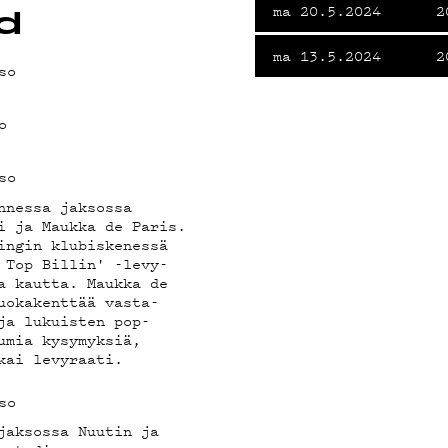
VÄKLUB
ma 20.5.2024
2
d
ma 13.5.2024
2
so
o
OSUOJA
so
nnessa jaksossa
i ja Maukka de Paris.
ingin klubiskenessä
 Top Billin' -levy-
a kautta. Maukka de
uokakenttää vasta-
ja lukuisten pop-
umia kysymyksiä,
kai levyraati.
so
jaksossa Nuutin ja