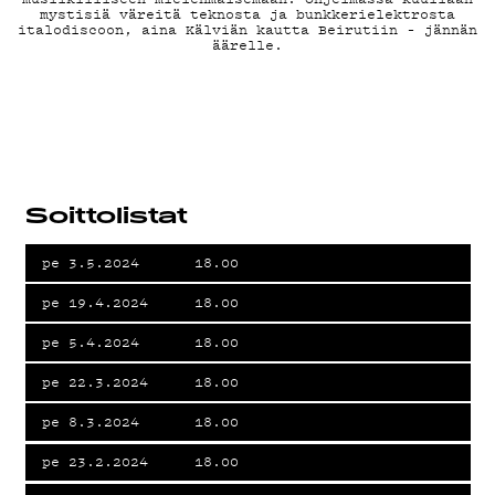
MAINOSTA
mystisiä väreitä teknosta ja bunkkerielektrosta
italodiscoon, aina Kälviän kautta Beirutiin – jännän
YHTEYSTIEDO
äärelle.
G LIVELAB
YSTÄVÄKLUBI
Soittolistat
pe 3.5.2024
18.00
TIETOSUOJA
pe 19.4.2024
18.00
pe 5.4.2024
18.00
pe 22.3.2024
18.00
pe 8.3.2024
18.00
KIRJAUDU SISÄÄN
pe 23.2.2024
18.00