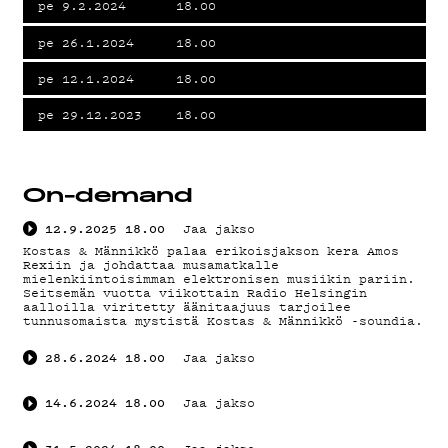
pe 9.2.2024
18.00
pe 26.1.2024
18.00
pe 12.1.2024
18.00
pe 29.12.2023
18.00
On-demand
12.9.2025
18.00
Jaa jakso
Kostas & Männikkö palaa erikoisjakson kera Amos
Rexiin ja johdattaa musamatkalle
mielenkiintoisimman elektronisen musiikin pariin.
Seitsemän vuotta viikottain Radio Helsingin
aalloilla viritetty äänitaajuus tarjoilee
tunnusomaista mystistä Kostas & Männikkö -soundia.
28.6.2024
18.00
Jaa jakso
14.6.2024
18.00
Jaa jakso
31.5.2024
18.00