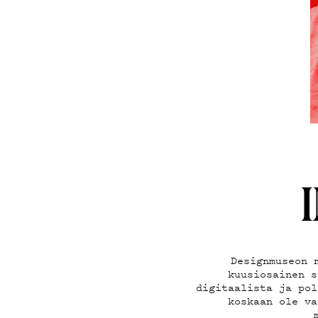
ON-DEM
PODCA
MAINOS
YHTEYS
Designmuseon 
kuusiosainen s
digitaalista ja pol
koskaan ole va