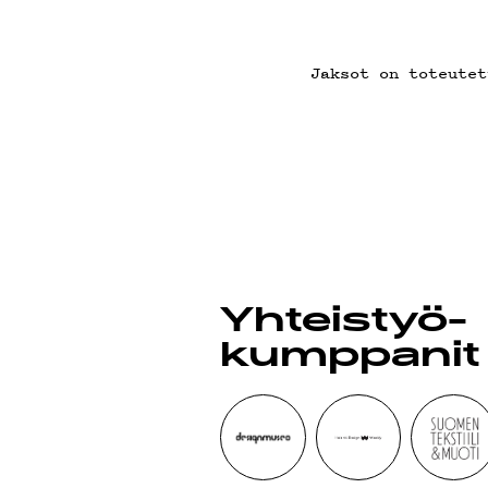
G LIVEL
Jaksot on toteutet
YSTÄVÄ
TIETOS
Yhteistyö­
kumppanit