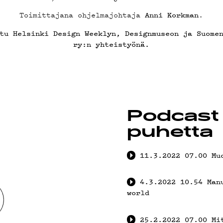
AB
Toimittajana ohjelmajohtaja
.
Anni Korkman
tu Helsinki Design Weeklyn, Designmuseon ja Suome
ry:n yhteistyönä.
KLUBI
UOJA
Podcast 
puhetta
11.3.2022
07.00
Mu
4.3.2022
10.54
Man
world
25.2.2022
07.00
Mi