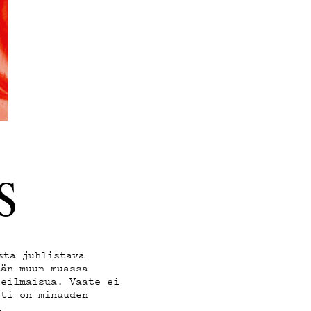
S
sta juhlistava
ään muun muassa
seilmaisua. Vaate ei
oti on minuuden
.