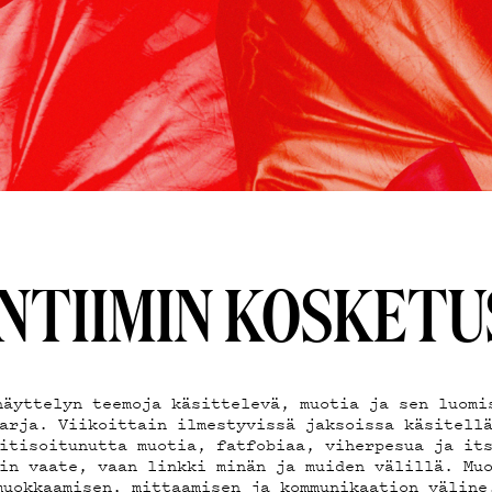
AND
ST
TA
INTIIMIN KOSKETU
TIEDOT
näyttelyn teemoja käsittelevä, muotia ja sen luomi
arja. Viikoittain ilmestyvissä jaksoissa käsitell
itisoitunutta muotia, fatfobiaa, viherpesua ja it
in vaate, vaan linkki minän ja muiden välillä. Mu
muokkaamisen, mittaamisen ja kommunikaation väline