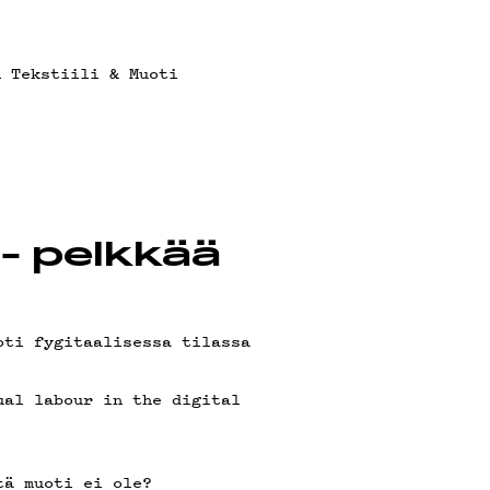
n Tekstiili & Muoti
- pelkkää
oti fygitaalisessa tilassa
ual labour in the digital
tä muoti ei ole?