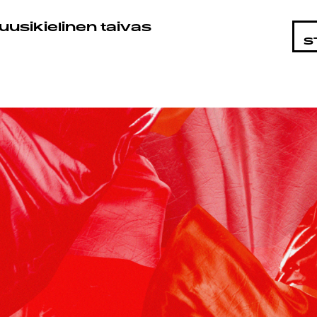
HTAISTA
uusikielinen taivas
S
MAT
T