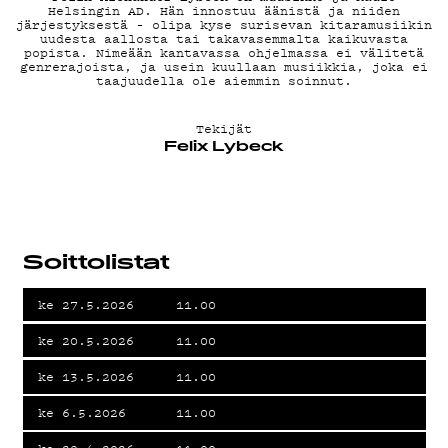
MAINOSTA
Helsingin AD. Hän innostuu äänistä ja niiden
järjestyksestä – olipa kyse surisevan kitaramusiikin
uudesta aallosta tai takavasemmalta kaikuvasta
popista. Nimeään kantavassa ohjelmassa ei välitetä
genrerajoista, ja usein kuullaan musiikkia, joka ei
taajuudella ole aiemmin soinnut.
YHTEYSTIED
Tekijät
Felix Lybeck
G LIVELAB
YSTÄVÄKLUB
Soittolistat
ke 27.5.2026
11.00
ke 20.5.2026
11.00
TIETOSUOJA
ke 13.5.2026
11.00
ke 6.5.2026
11.00