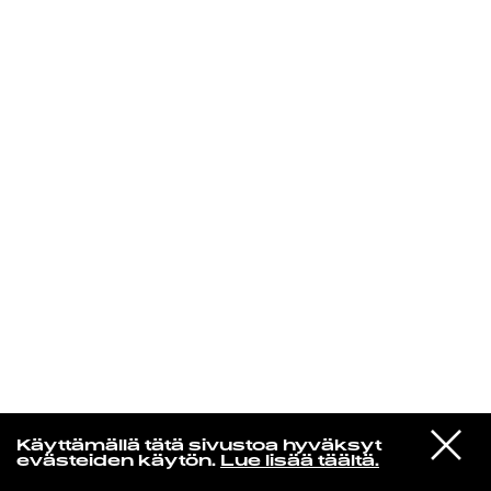
KIRJAUDU SISÄÄN
Yö­mu­siik­kia
VIESTI
Terry Callier
Käyttämällä tätä sivustoa hyväksyt
STUDIOON
I'd Rather Be With You
evästeiden käytön.
Lue lisää täältä.