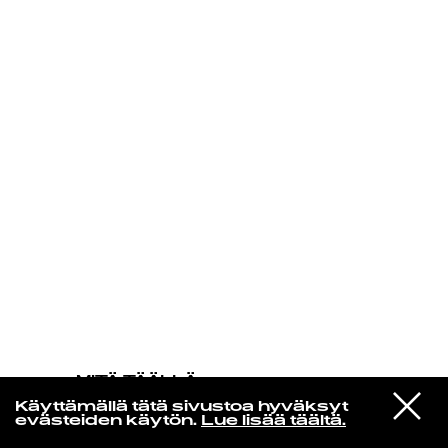
KIRJAUDU SISÄÄN
MITÄ TÄÄLLÄ
TAPAHTUU
VIESTI
The Smile
Käyttämällä tätä sivustoa hyväksyt
STUDIOON
Wall Of Eyes
evästeiden käytön.
Lue lisää täältä.